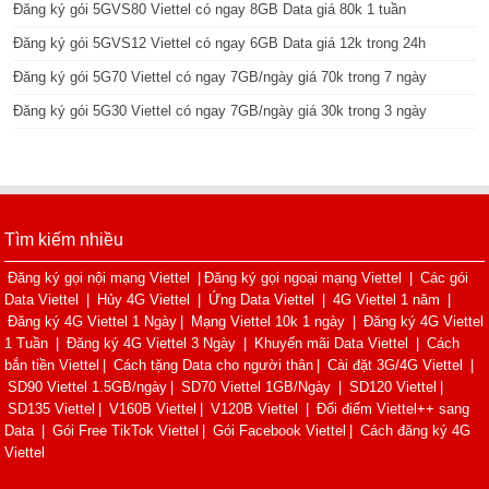
Đăng ký gói 5GVS80 Viettel có ngay 8GB Data giá 80k 1 tuần
Đăng ký gói 5GVS12 Viettel có ngay 6GB Data giá 12k trong 24h
Đăng ký gói 5G70 Viettel có ngay 7GB/ngày giá 70k trong 7 ngày
Đăng ký gói 5G30 Viettel có ngay 7GB/ngày giá 30k trong 3 ngày
Tìm kiếm nhiều
Đăng ký gọi nội mạng Viettel
|
Đăng ký gọi ngoại mạng Viettel
|
Các gói
Data Viettel
|
Hủy 4G Viettel
|
Ứng Data Viettel
|
4G Viettel 1 năm
|
Đăng ký 4G Viettel 1 Ngày
|
Mạng Viettel 10k 1 ngày
|
Đăng ký 4G Viettel
1 Tuần
|
Đăng ký 4G Viettel 3 Ngày
|
Khuyến mãi Data Viettel
|
Cách
bắn tiền Viettel
|
Cách tặng Data cho người thân
|
Cài đặt 3G/4G Viettel
|
SD90 Viettel 1.5GB/ngày
|
SD70 Viettel 1GB/Ngày
|
SD120 Viettel
|
SD135 Viettel
|
V160B Viettel
|
V120B Viettel
|
Đổi điểm Viettel++ sang
Data
|
Gói Free TikTok Viettel
|
Gói Facebook Viettel
|
Cách đăng ký 4G
Viettel