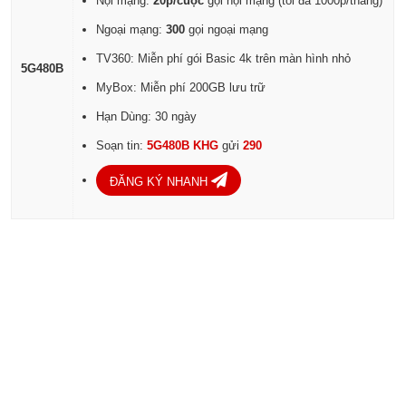
Nội mạng:
20p/cuộc
gọi nội mạng (tối đa 1000p/thang)
Ngoại mạng:
300
gọi ngoại mạng
TV360: Miễn phí gói Basic 4k trên màn hình nhỏ
5G480B
MyBox: Miễn phí 200GB lưu trữ
Hạn Dùng: 30 ngày
Soạn tin:
5G480B KHG
gửi
290
ĐĂNG KÝ NHANH