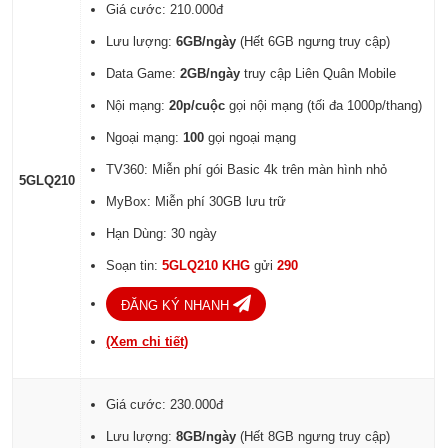
Giá cước: 210.000đ
Lưu lượng:
6GB/ngày
(Hết 6GB ngưng truy cập)
Data Game:
2GB/ngày
truy cập Liên Quân Mobile
Nội mạng:
20p/cuộc
gọi nội mạng (tối đa 1000p/thang)
Ngoại mạng:
100
gọi ngoại mạng
TV360: Miễn phí gói Basic 4k trên màn hình nhỏ
5GLQ210
MyBox: Miễn phí 30GB lưu trữ
Hạn Dùng: 30 ngày
Soạn tin:
5GLQ210 KHG
gửi
290
ĐĂNG KÝ NHANH
(Xem chi tiết)
Giá cước: 230.000đ
Lưu lượng:
8GB/ngày
(Hết 8GB ngưng truy cập)