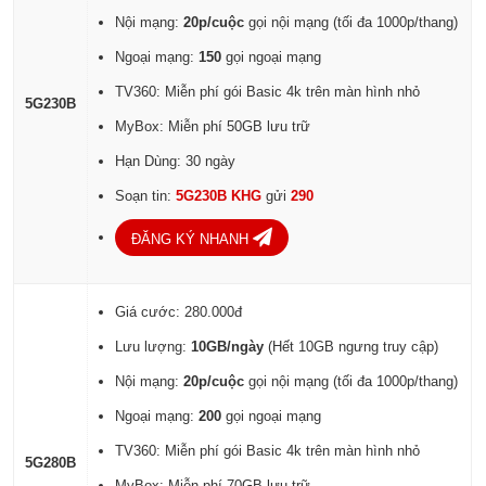
Nội mạng:
20p/cuộc
gọi nội mạng (tối đa 1000p/thang)
Ngoại mạng:
150
gọi ngoại mạng
TV360: Miễn phí gói Basic 4k trên màn hình nhỏ
5G230B
MyBox: Miễn phí 50GB lưu trữ
Hạn Dùng: 30 ngày
Soạn tin:
5G230B KHG
gửi
290
ĐĂNG KÝ NHANH
Giá cước: 280.000đ
Lưu lượng:
10GB/ngày
(Hết 10GB ngưng truy cập)
Nội mạng:
20p/cuộc
gọi nội mạng (tối đa 1000p/thang)
Ngoại mạng:
200
gọi ngoại mạng
TV360: Miễn phí gói Basic 4k trên màn hình nhỏ
5G280B
MyBox: Miễn phí 70GB lưu trữ