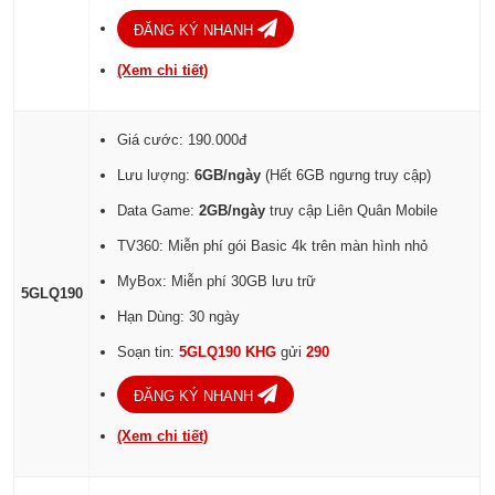
ĐĂNG KÝ NHANH
(Xem chi tiết)
Giá cước: 190.000đ
Lưu lượng:
6GB/ngày
(Hết 6GB ngưng truy cập)
Data Game:
2GB/ngày
truy cập Liên Quân Mobile
TV360: Miễn phí gói Basic 4k trên màn hình nhỏ
MyBox: Miễn phí 30GB lưu trữ
5GLQ190
Hạn Dùng: 30 ngày
Soạn tin:
5GLQ190 KHG
gửi
290
ĐĂNG KÝ NHANH
(Xem chi tiết)