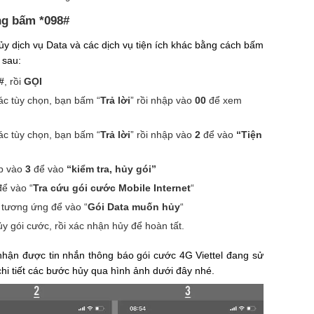
ng bấm *098#
ủy dịch vụ Data và các dịch vụ tiện ích khác bằng cách bấm
 sau:
#
, rồi
GỌI
các tùy chọn, bạn bấm “
Trả lời
” rồi nhập vào
00
để xem
các tùy chọn, bạn bấm “
Trả lời
” rồi nhập vào
2
để vào
“Tiện
ập vào
3
để vào
“kiểm tra, hủy gói”
ể vào “
Tra cứu gói cước Mobile Internet
“
ố tương ứng để vào “
Gói Data muốn hủy
“
ủy gói cước, rồi xác nhận hủy để hoàn tất.
nhận được tin nhắn thông báo gói cước 4G Viettel đang sử
i tiết các bước hủy qua hình ảnh dưới đây nhé.