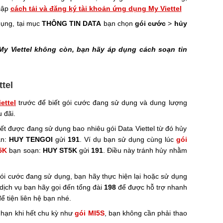
 cập
cách tải và đăng ký tài khoản ứng dụng My Viettel
dụng, tại mục
THÔNG TIN DATA
bạn chọn
gói cước
>
hủy
 My Viettel không còn, bạn hãy áp dụng cách soạn tin
ttel
ettel
trước để biết gói cước đang sử dụng và dung lượng
 đãi.
iết được đang sử dụng bao nhiêu gói Data Viettel từ đó hủy
ắn:
HUY TENGOI
gửi
191
. Ví dụ bạn sử dụng cùng lúc
gói
5K
bạn soạn:
HUY ST5K
gửi
191
. Điều này tránh hủy nhằm
i cước đang sử dụng, bạn hãy thực hiện lại hoặc sử dụng
ịch vụ bạn hãy gọi đến tổng đài
198
để được hỗ trợ nhanh
ể tiện liên hệ bạn nhé.
 hạn khi hết chu kỳ như
gói MI5S
, bạn không cần phải thao