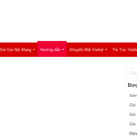
Gói Gọi Nội Mạng
Hướng dẫn
Khuyến Mãi Viettel
Tin Tức Viett
Đượ
Xem
Gói 
Gói 
Gói 
Đăng