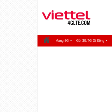
Mạng 5G
Gói 3G/4G Di Động