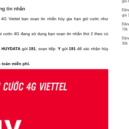
giá 
ng tin nhắn
Đăng
giá 
 4G Viettel bạn soạn tin nhắn hủy gia hạn gói cước như
Đăng
70k 
i cước 4G đang sử dụng bạn soạn tin nhắn thứ 2 theo cú
Đăng
30k 
:
HUYDATA
gửi
191
, soạn tiếp:
Y
gửi
191
để xác nhận hủy
toàn miễn phí.