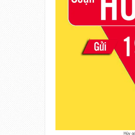
Hủy gó