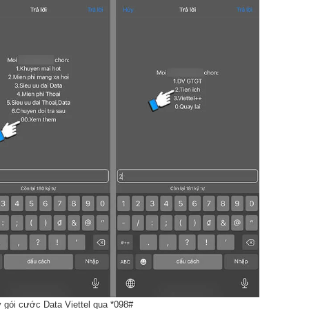
gói cước Data Viettel qua *098#