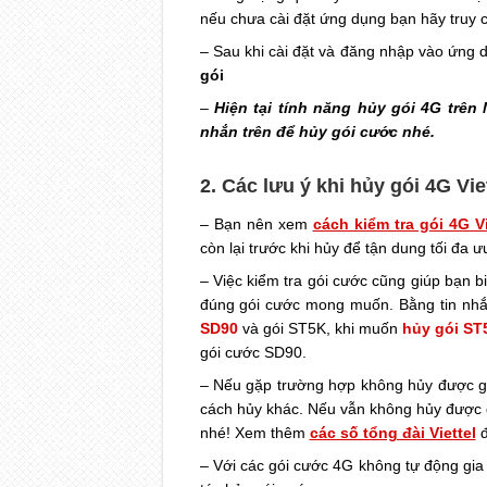
nếu chưa cài đặt ứng dụng bạn hãy truy
– Sau khi cài đặt và đăng nhập vào ứng 
gói
–
Hiện tại tính năng hủy gói 4G trên
nhắn trên để hủy gói cước nhé.
2. Các lưu ý khi hủy gói 4G Vie
– Bạn nên xem
cách kiểm tra gói 4G Vi
còn lại trước khi hủy để tận dung tối đa ưu
– Việc kiểm tra gói cước cũng giúp bạn b
đúng gói cước mong muốn. Bằng tin nh
SD90
và gói ST5K, khi muốn
hủy gói ST
gói cước SD90.
– Nếu gặp trường hợp không hủy được gó
cách hủy khác. Nếu vẫn không hủy được d
nhé! Xem thêm
các số tổng đài Viettel
đ
– Với các gói cước 4G không tự động gia