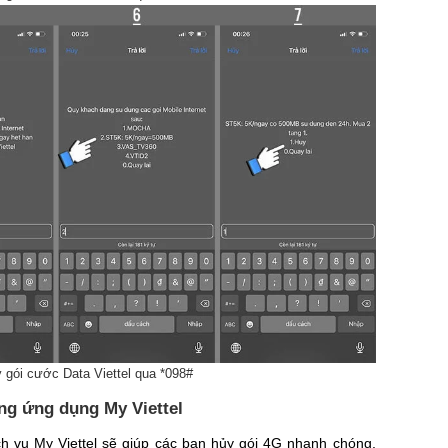
gói cước Data Viettel qua *098#
ằng ứng dụng My Viettel
ch vụ My Viettel sẽ giúp các bạn hủy gói 4G nhanh chóng,