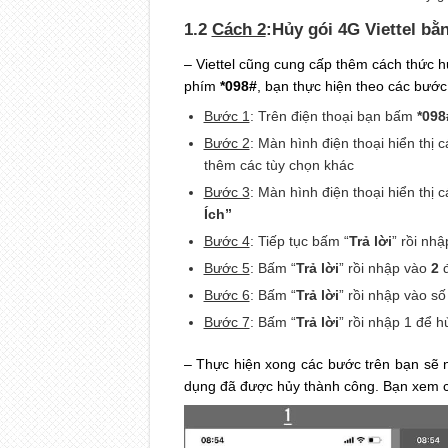
1.2
Cách 2
:Hủy gói 4G Viettel bằ
– Viettel cũng cung cấp thêm cách thức h
phím
*098#
, bạn thực hiện theo các bước
Bước 1
: Trên điện thoại bạn bấm
*098
Bước 2
: Màn hình điện thoại hiển thị 
thêm các tùy chọn khác
Bước 3
: Màn hình điện thoại hiển thị 
Ích”
Bước 4
: Tiếp tục bấm “
Trả lời
” rồi nh
Bước 5
: Bấm “
Trả lời
” rồi nhập vào
2
đ
Bước 6
: Bấm “
Trả lời
” rồi nhập vào s
Bước 7
: Bấm “
Trả lời
” rồi nhập 1 để h
– Thực hiện xong các bước trên bạn sẽ 
dụng đã được hủy thành công. Bạn xem ch