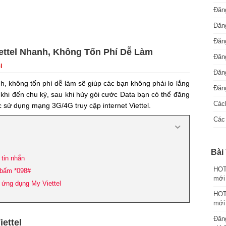
Đăng
Đăng
Đăng
ettel Nhanh, Không Tốn Phí Dễ Làm
Đăng
l
Đăn
, không tốn phí dễ làm sẽ giúp các bạn không phải lo lắng
Đăng
ạn khi đến chu kỳ, sau khi hủy gói cước Data bạn có thể đăng
Cách
ục sử dụng mạng 3G/4G truy cập internet Viettel.
Các 
Bài 
 tin nhắn
HOT:
 bấm *098#
mới
g ứng dụng My Viettel
HOT:
mới
Đăng
ettel