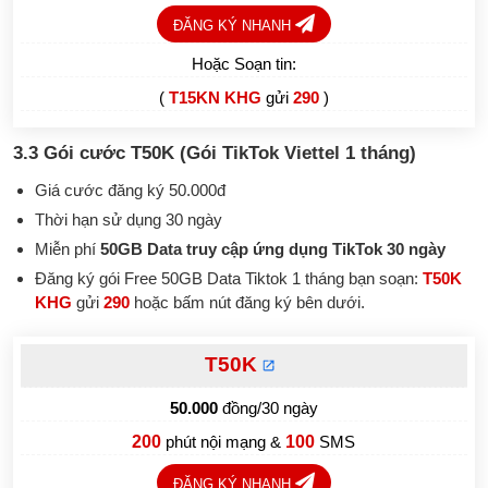
ĐĂNG KÝ NHANH
Hoặc Soạn tin:
(
T15KN KHG
gửi
290
)
3.3 Gói cước T50K (
Gói TikTok
Viettel
1 tháng)
Giá cước đăng ký 50.000đ
Thời hạn sử dụng 30 ngày
Miễn phí
50GB Data truy cập ứng dụng TikTok 30 ngày
Đăng ký gói Free 50GB Data Tiktok 1 tháng bạn soạn:
T50K
KHG
gửi
290
hoặc bấm nút đăng ký bên dưới.
T50K
50.000
đồng/30 ngày
200
phút nội mạng &
100
SMS
ĐĂNG KÝ NHANH