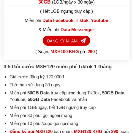
30GB
(1GB/ngày x 30 ngày)
( Hết 1GB ngưng truy cập )
Miễn phí
Data Facebook, Tiktok, Youtube
& Miễn phí
Data Messenger
ĐĂNG KÝ NHANH
( Soạn:
MXH100 KHG
gửi
290
)
3.5 Gói cước MXH120 miễn phí Tiktok 1 tháng
Giá cước đăng ký 120.000đ
Thời hạn sử dụng 30 ngày
Miễn phí
50GB Data
truy cập ứng dụng TikTok,
50GB Data
Youtube,
50GB Data
Facebook và nhắn
Miễn phí 1GB/ngày, hết 1GB ngưng truy cập
Miễn phí 30 phút gọi ngoại mạng
Miễn phí 10 phút/cuộc gọi nội mạng
Đăng ký gói MXH120
bạn soạn:
MXH120 KHG
gửi
290
hoặc