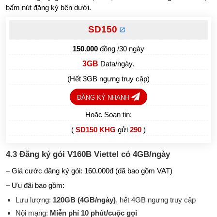
bấm nút đăng ký bên dưới.
SD150
150.000
đồng /30 ngày
3GB
Data/ngày.
(Hết 3GB ngưng truy cập)
ĐĂNG KÝ NHANH
Hoặc Soạn tin:
(
SD150 KHG
gửi
290
)
4.3
Đăng ký gói V160B Viettel có 4GB/ngày
– Giá cước đăng ký gói: 160.000đ (đã bao gồm VAT)
– Ưu đãi bao gồm:
Lưu lượng:
120GB (4GB/ngày)
, hết 4GB ngưng truy cập
Nội mạng:
Miễn phí 10 phút/cuộc gọi