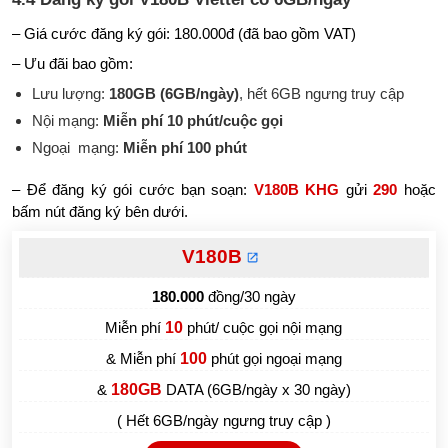
– Giá cước đăng ký gói: 180.000đ (đã bao gồm VAT)
– Ưu đãi bao gồm:
Lưu lượng:
180GB (6GB/ngày)
, hết 6GB ngưng truy cập
Nội mạng:
Miễn phí 10 phút/cuộc gọi
Ngoại mạng:
Miễn phí 100 phút
– Để đăng ký gói cước bạn soạn:
V180B KHG
gửi
290
hoặc
bấm nút đăng ký bên dưới.
V180B
180.000
đồng/30 ngày
Miễn phí
10
phút/ cuộc gọi nội mạng
& Miễn phí
100
phút gọi ngoại mạng
&
180GB
DATA (6GB/ngày x 30 ngày)
( Hết 6GB/ngày ngưng truy cập )