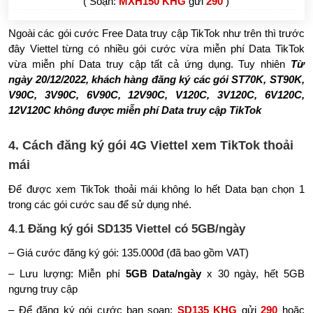
( Soạn:
MXH150 KHG
gửi
290
)
Ngoài các gói cước Free Data truy cập TikTok như trên thì trước
đây Viettel từng có nhiều gói cước vừa miễn phí Data TikTok
vừa miễn phí Data truy cập tất cả ứng dụng. Tuy nhiên
Từ
ngày 20/12/2022, khách hàng đăng ký các gói ST70K, ST90K,
V90C, 3V90C, 6V90C, 12V90C, V120C, 3V120C, 6V120C,
12V120C không được miễn phí Data truy cập TikTok
4. Cách đăng ký gói 4G Viettel xem TikTok thoải
mái
Để được xem TikTok thoải mái không lo hết Data bạn chọn 1
trong các gói cước sau để sử dụng nhé.
4.1 Đăng ký gói SD135 Viettel có 5GB/ngày
– Giá cước đăng ký gói: 135.000đ (đã bao gồm VAT)
– Lưu lượng: Miễn phí
5GB Data/ngày
x 30 ngày, hết 5GB
ngưng truy cập
– Để đăng ký gói cước bạn soạn:
SD135 KHG
gửi
290
hoặc