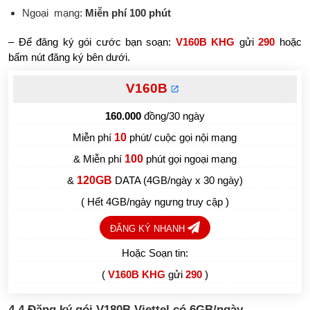
Ngoại mạng:
Miễn phí 100 phút
– Để đăng ký gói cước bạn soạn:
V160B KHG
gửi
290
hoặc
bấm nút đăng ký bên dưới.
V160B
160.000
đồng/30 ngày
Miễn phí
10
phút/ cuộc gọi nội mạng
& Miễn phí
100
phút gọi ngoại mạng
&
120GB
DATA (4GB/ngày x 30 ngày)
( Hết 4GB/ngày ngưng truy cập )
ĐĂNG KÝ NHANH
Hoặc Soạn tin:
(
V160B KHG
gửi
290
)
4.4
Đăng ký gói V180B Viettel có 6GB/ngày