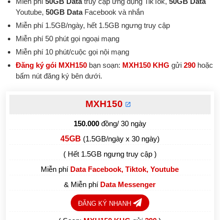
Miễn phí
50GB Data
truy cập ứng dụng TikTok,
50GB Data
Youtube,
50GB Data
Facebook và nhắn
Miễn phí 1.5GB/ngày, hết 1.5GB ngưng truy cập
Miễn phí 50 phút gọi ngoại mạng
Miễn phí 10 phút/cuộc gọi nội mạng
Đăng ký gói MXH150
bạn soạn:
MXH150 KHG
gửi
290
hoặc
bấm nút đăng ký bên dưới.
MXH150
150.000
đồng/ 30 ngày
45GB
(1.5GB/ngày x 30 ngày)
( Hết 1.5GB ngưng truy cập )
Miễn phí
Data Facebook, Tiktok, Youtube
& Miễn phí
Data Messenger
ĐĂNG KÝ NHANH