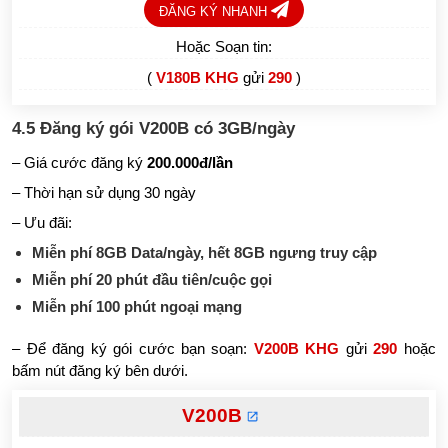
ĐĂNG KÝ NHANH
Hoặc Soạn tin:
(
V180B KHG
gửi
290
)
4.5 Đăng ký gói V200B có 3GB/ngày
– Giá cước đăng ký
200.000đ/lần
– Thời hạn sử dụng 30 ngày
– Ưu đãi:
Miễn phí 8GB Data/ngày, hết 8GB ngưng truy cập
Miễn phí 20 phút đầu tiên/cuộc gọi
Miễn phí 100 phút ngoại mạng
– Để đăng ký gói cước bạn soạn:
V200B KHG
gửi
290
hoặc
bấm nút đăng ký bên dưới.
V200B