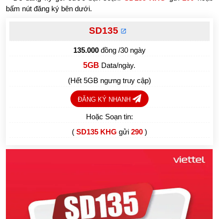
bấm nút đăng ký bên dưới.
SD135
135.000
đồng /30 ngày
5GB
Data/ngày.
(Hết 5GB ngưng truy cập)
ĐĂNG KÝ NHANH
Hoặc Soạn tin:
(
SD135 KHG
gửi
290
)