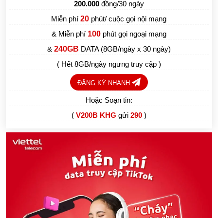
200.000
đồng/30 ngày
Miễn phí
20
phút/ cuộc gọi nội mạng
& Miễn phí
100
phút gọi ngoại mạng
&
240GB
DATA (8GB/ngày x 30 ngày)
( Hết 8GB/ngày ngưng truy cập )
ĐĂNG KÝ NHANH
Hoặc Soạn tin:
(
V200B KHG
gửi
290
)