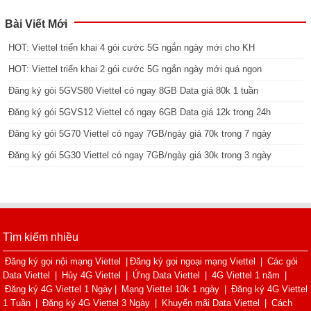
Bài Viết Mới
HOT: Viettel triển khai 4 gói cước 5G ngắn ngày mới cho KH
HOT: Viettel triển khai 2 gói cước 5G ngắn ngày mới quá ngon
Đăng ký gói 5GVS80 Viettel có ngay 8GB Data giá 80k 1 tuần
Đăng ký gói 5GVS12 Viettel có ngay 6GB Data giá 12k trong 24h
Đăng ký gói 5G70 Viettel có ngay 7GB/ngày giá 70k trong 7 ngày
Đăng ký gói 5G30 Viettel có ngay 7GB/ngày giá 30k trong 3 ngày
Tìm kiếm nhiều
Đăng ký gọi nội mạng Viettel
|
Đăng ký gọi ngoại mạng Viettel
|
Các gói
Data Viettel
|
Hủy 4G Viettel
|
Ứng Data Viettel
|
4G Viettel 1 năm
|
Đăng ký 4G Viettel 1 Ngày
|
Mạng Viettel 10k 1 ngày
|
Đăng ký 4G Viettel
1 Tuần
|
Đăng ký 4G Viettel 3 Ngày
|
Khuyến mãi Data Viettel
|
Cách