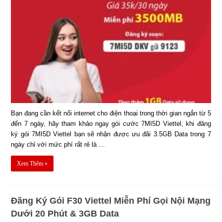
Bạn đang cần kết nối internet cho điện thoại trong thời gian ngắn từ 5
đến 7 ngày, hãy tham khảo ngay gói cước 7MI5D Viettel, khi đăng
ký gói 7MI5D Viettel bạn sẽ nhận được ưu đãi 3.5GB Data trong 7
ngày chỉ với mức phí rất rẻ là …
Xem Thêm »
Đăng Ký Gói F30 Viettel Miễn Phí Gọi Nội Mạng
Dưới 20 Phút & 3GB Data