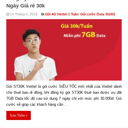
Ngày Giá rẻ 30k
14 Tháng 4, 2019
Gói 4G Viettel 1 Tuần
,
Gói cước Data 3G/4G
Gói ST30K Viettel là gói cước SIÊU TỐC mới nhất của Viettel dành
cho thuê bao di động, khi đăng ký gói ST30K thuê bao được ưu đãi
7GB Data tốc độ cao sử dụng 7 ngày chỉ với mức phí 30.000đ. Gói
cước sẽ giúp các khách hàng cần …
Xem Thêm »