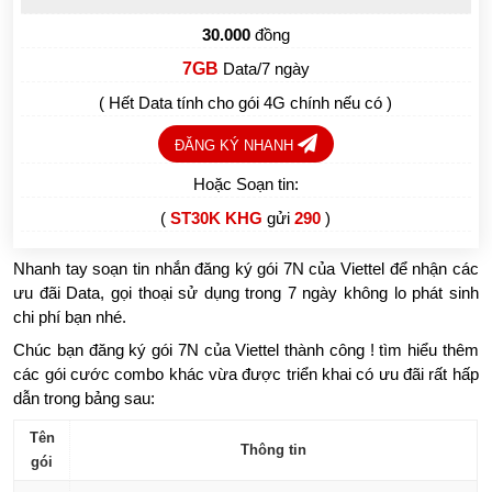
30.000
đồng
7GB
Data/7 ngày
( Hết Data tính cho gói 4G chính nếu có )
ĐĂNG KÝ NHANH
Hoặc Soạn tin:
(
ST30K KHG
gửi
290
)
Nhanh tay soạn tin nhắn đăng ký gói 7N của Viettel để nhận các
ưu đãi Data, gọi thoại sử dụng trong 7 ngày không lo phát sinh
chi phí bạn nhé.
Chúc bạn đăng ký gói 7N của Viettel thành công ! tìm hiểu thêm
các gói cước combo khác vừa được triển khai có ưu đãi rất hấp
dẫn trong bảng sau:
Tên
Thông tin
gói