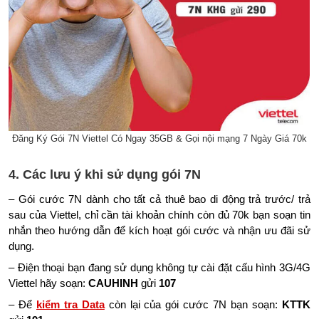
Đăng Ký Gói 7N Viettel Có Ngay 35GB & Gọi nội mạng 7 Ngày Giá 70k
4. Các lưu ý khi sử dụng gói 7N
– Gói cước 7N dành cho tất cả thuê bao di động trả trước/ trả
sau của Viettel, chỉ cần tài khoản chính còn đủ 70k bạn soạn tin
nhắn theo hướng dẫn để kích hoạt gói cước và nhận ưu đãi sử
dụng.
– Điện thoại bạn đang sử dụng không tự cài đặt cấu hình 3G/4G
Viettel hãy soạn:
CAUHINH
gửi
107
– Để
kiểm tra Data
còn lại của gói cước 7N bạn soạn:
KTTK