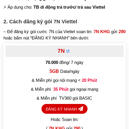
⚡ Áp dụng cho:
TB di động trả trước/ trả sau Viettel
2. Cách đăng ký gói 7N Viettel
– Để đăng ký gói cước 7N của Viettel soạn tin:
7N KHG
gửi
290
hoặc bấm nút “ĐĂNG KÝ NHANH” bên dưới:
7N
70.000
đồng/ 7 ngày
5GB
Data/ngày
& Miễn phí gọi nội mạng <
20 Phút
& Miễn phí
gọi ngoại mạng
35 Phút
& Miễn phí
TV360 gói BASIC
ĐĂNG KÝ NHANH
Hoặc Soạn tin:
(
7N KHG
gửi
290
)