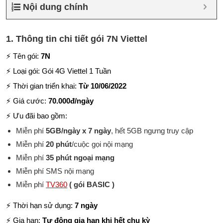
Nội dung chính
1. Thông tin chi tiết gói 7N Viettel
⚡ Tên gói:
7N
⚡ Loại gói: Gói 4G Viettel 1 Tuần
⚡ Thời gian triển khai:
Từ 10/06/2022
⚡ Giá cước:
70.000đ/ngày
⚡ Ưu đãi bao gồm:
Miễn phí
5GB/ngày
x 7 ngày
, hết 5GB ngưng truy cập
Miễn phí
20 phút
/cuộc gọi nội mạng
Miễn phí
35 phút ngoại mạng
Miễn phí SMS nội mạng
Miễn phí
TV360
( gói BASIC )
⚡ Thời hạn sử dụng:
7 ngày
⚡ Gia hạn:
Tự động gia hạn khi hết chu kỳ