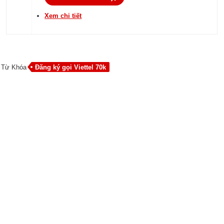
Xem chi tiết
Từ Khóa
Đăng ký gọi Viettel 70k