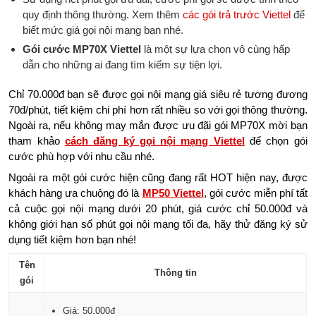
quy định thông thường. Xem thêm
các gói trả trước Viettel
để
biết mức giá gọi nội mạng bạn nhé.
G
ói cước MP70X Viettel
là một sự lựa chọn vô cùng hấp
dẫn cho những ai đang tìm kiếm sự tiện lợi.
Chỉ 70.000đ bạn sẽ được gọi nội mạng giá siêu rẻ tương đương
70đ/phút, tiết kiệm chi phí hơn rất nhiều so với gọi thông thường.
Ngoài ra, nếu không may mắn được ưu đãi gói MP70X mời bạn
tham khảo
cách đăng ký gọi nội mạng Viettel
để chọn gói
cước phù hợp với nhu cầu nhé.
Ngoài ra một gói cước hiện cũng đang rất HOT hiện nay, được
khách hàng ưa chuộng đó là
MP50 Viettel
, gói cước miễn phí tất
cả cuộc gọi nội mạng dưới 20 phút, giá cước chỉ 50.000đ và
không giới hạn số phút gọi nội mạng tối đa, hãy thử đăng ký sử
dụng tiết kiệm hơn bạn nhé!
Tên
Thông tin
gói
Giá: 50.000đ