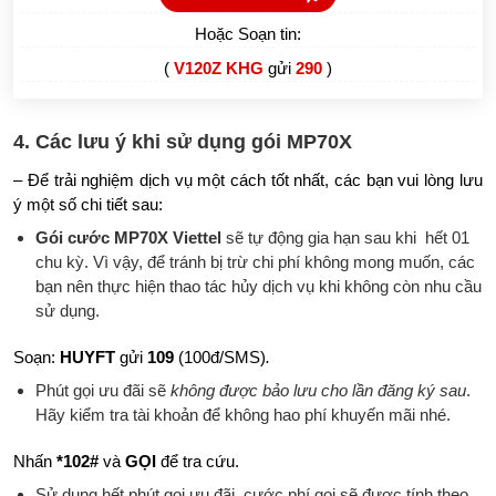
Hoặc Soạn tin:
(
V120Z KHG
gửi
290
)
4. Các lưu ý khi sử dụng gói MP70X
– Để trải nghiệm dịch vụ một cách tốt nhất, các bạn vui lòng lưu
ý một số chi tiết sau:
Gói cước MP70X Viettel
sẽ tự động gia hạn sau khi hết 01
chu kỳ. Vì vậy, để tránh bị trừ chi phí không mong muốn, các
bạn nên thực hiện thao tác hủy dịch vụ khi không còn nhu cầu
sử dụng.
Soạn:
HUYFT
gửi
109
(100đ/SMS)
.
Phút gọi ưu đãi sẽ
không được bảo lưu cho lần đăng ký sau
.
Hãy kiểm tra tài khoản để không hao phí khuyến mãi nhé.
Nhấn
*102#
và
GỌI
để tra cứu.
Sử dụng hết phút gọi ưu đãi, cước phí gọi sẽ được tính theo