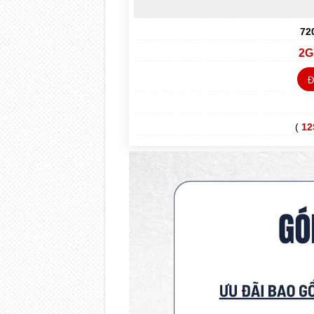
72
2G
Đ
(
12