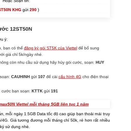
Hoặc Soạn tin:
ST50N KHG
gửi
290
)
 cước 12ST50N
u ý:
, bạn có thể
đăng ký gói ST5K của Viettel
để bổ sung
với giá chỉ 5k/ngày nhé.
 không còn nhu cầu sử dụng hãy hủy gói cước, soạn:
HUY
 soạn:
CAUHINH
gửi
107
để cài
cấu hình 4G
cho điện thoại
ói cước bạn soạn:
KTTK
gửi
191
ax50N Viettel mỗi tháng 5GB liên tục 1 năm
n, mỗi ngày 1.5GB Data tốc độ cao giúp bạn thoải mái truy
G/4G. Giá tương đương mỗi tháng chỉ 50k, rẻ hơn rất nhiều
 ký sử dụng nhé.