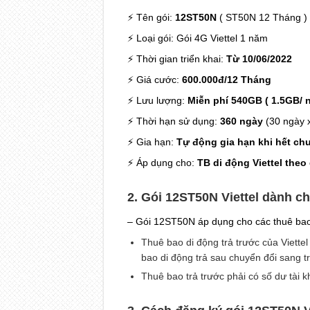
⚡ Tên gói:
12ST50N
( ST50N 12 Tháng )
⚡ Loại gói: Gói 4G Viettel 1 năm
⚡ Thời gian triển khai:
Từ 10/06/2022
⚡ Giá cước:
600.000đ/12 Tháng
⚡ Lưu lượng:
Miễn phí 540GB ( 1.5GB/ 
⚡ Thời hạn sử dụng:
360 ngày
(30 ngày x
⚡ Gia hạn:
Tự động gia hạn khi hết chu
⚡ Áp dụng cho:
TB di động Viettel
theo
2. Gói 12ST50N Viettel dành c
– Gói 12ST50N áp dụng cho các thuê bao 
Thuê bao di động trả trước của Viette
bao di động trả sau chuyển đổi sang tr
Thuê bao trả trước phải có số dư tài 