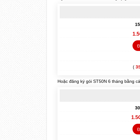
15
1.
Đ
(
3
Hoặc đăng ký gói ST50N 6 tháng bằng cá
30
1.5
Đ