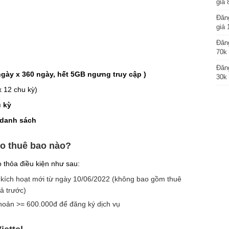
giá 
Đăng
giá 
Đăng
70k 
Đăng
ngày x 360 ngày, hết 5GB ngưng truy cập )
30k 
 12 chu kỳ)
 kỳ
 danh sách
ho thuê bao nào?
thỏa điều kiện như sau:
l kích hoạt mới từ ngày 10/06/2022 (không bao gồm thuê
ả trước)
khoản >= 600.000đ để đăng ký dịch vụ