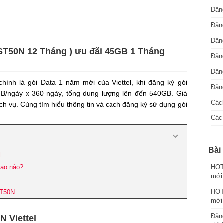
Đăng
Đăng
Đăng
 ST50N 12 Tháng ) ưu đãi 45GB 1 Tháng
Đăng
Đăn
ính là gói Data 1 năm mới của Viettel, khi đăng ký gói
Đăng
B/ngày x 360 ngày, tổng dung lượng lên đến 540GB. Giá
Cách
h vụ. Cùng tìm hiểu thông tin và cách đăng ký sử dụng gói
Các 
Bài 
l
bao nào?
HOT:
mới
HOT:
ST50N
mới
Đăng
N Viettel