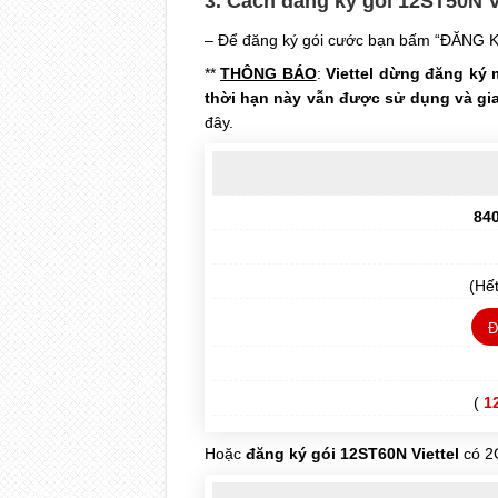
3. Cách đăng ký gói 12ST50N V
– Để đăng ký gói cước bạn bấm “ĐĂNG K
**
THÔNG BÁO
:
Viettel dừng đăng ký 
thời hạn này vẫn được sử dụng và gi
đây.
84
(Hế
Đ
(
1
Hoặc
đăng ký gói 12ST60N Viettel
có 2G