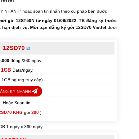
iettel
Ý NHANH” hoặc soạn tin nhắn theo cú pháp bên dưới:
mới gói 12ST50N từ ngày 01/09/2022, TB đăng ký trước
a hạn dịch vụ.
Mời bạn
đăng ký gói 12SD70 Viettel
dưới
12SD70
0.000
đồng /360 ngày
1GB
Data/ngày.
t 1GB ngưng truy cập)
ĂNG KÝ NHANH
Hoặc Soạn tin:
2SD70 KHG
gửi
290
)
B 1 ngày x 360 ngày.