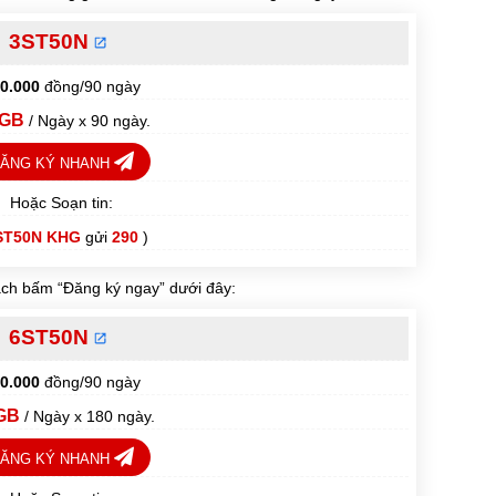
3ST50N
0.000
đồng/90 ngày
5GB
/ Ngày x 90 ngày.
ĂNG KÝ NHANH
Hoặc Soạn tin:
ST50N KHG
gửi
290
)
ch bấm “Đăng ký ngay” dưới đây:
6ST50N
0.000
đồng/90 ngày
GB
/ Ngày x 180 ngày.
ĂNG KÝ NHANH