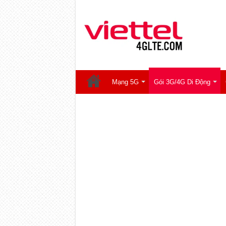
Mạng 5G
Gói 3G/4G Di Động