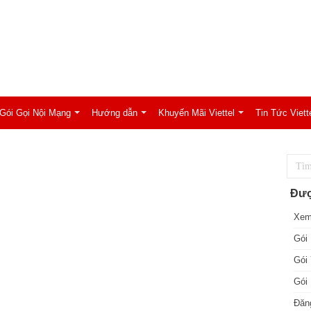
Gói Gọi Nội Mạng
Hướng dẫn
Khuyến Mãi Viettel
Tin Tức Viett
Đượ
Xem
Gói 
Gói 
Gói 
Đăng