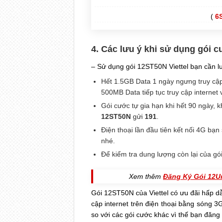
(
6
4. Các lưu ý khi sử dụng gói
– Sử dụng gói 12ST50N Viettel bạn cần lư
Hết 1.5GB Data 1 ngày ngưng truy cập
500MB Data tiếp tục truy cập internet 
Gói cước tự gia hạn khi hết 90 ngày,
12ST50N
gửi
191
.
Điện thoại lần đầu tiên kết nối 4G bạn
nhé.
Để kiểm tra dung lượng còn lại của g
Xem thêm
Đăng Ký Gói 12Um
Gói 12ST50N của Viettel có ưu đãi hấp dẫ
cập internet trên điện thoại bằng sóng 3
so với các gói cước khác vì thế bạn đăng