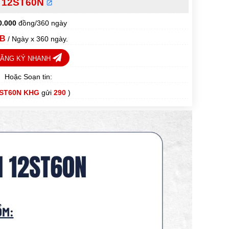
12ST60N
0.000
đồng/360 ngày
B
/ Ngày x 360 ngày.
ĂNG KÝ NHANH
Hoặc Soạn tin:
ST60N KHG
gửi
290
)