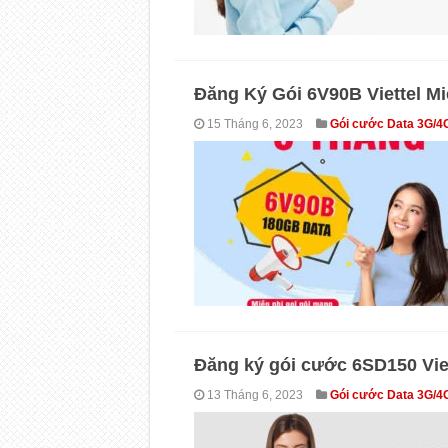
Đăng Ký Gói 6V90B Viettel M
15 Tháng 6, 2023
Gói cước Data 3G/4
Đăng ký gói cước 6SD150 Viet
13 Tháng 6, 2023
Gói cước Data 3G/4