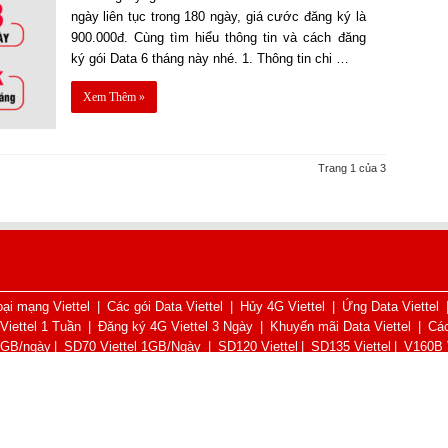
ngày liên tục trong 180 ngày, giá cước đăng ký là
900.000đ. Cùng tìm hiểu thông tin và cách đăng
ký gói Data 6 tháng này nhé. 1. Thông tin chi …
Xem Thêm »
Trang 1 của 3
ại mạng Viettel
|
Các gói Data Viettel
|
Hủy 4G Viettel
|
Ứng Data Viettel
Viettel 1 Tuần
|
Đăng ký 4G Viettel 3 Ngày
|
Khuyến mãi Data Viettel
|
Các
5GB/ngày
|
SD70 Viettel 1GB/Ngày
|
SD120 Viettel
|
SD135 Viettel
|
V160B V
book Viettel
|
Cách đăng ký 4G Viettel