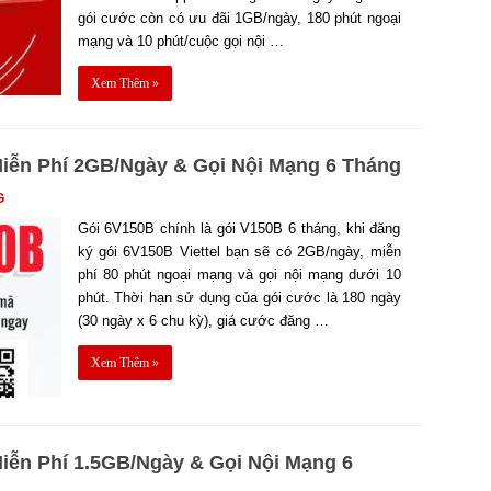
gói cước còn có ưu đãi 1GB/ngày, 180 phút ngoại
mạng và 10 phút/cuộc gọi nội …
Xem Thêm »
Miễn Phí 2GB/Ngày & Gọi Nội Mạng 6 Tháng
G
Gói 6V150B chính là gói V150B 6 tháng, khi đăng
ký gói 6V150B Viettel bạn sẽ có 2GB/ngày, miễn
phí 80 phút ngoại mạng và gọi nội mạng dưới 10
phút. Thời hạn sử dụng của gói cước là 180 ngày
(30 ngày x 6 chu kỳ), giá cước đăng …
Xem Thêm »
Miễn Phí 1.5GB/Ngày & Gọi Nội Mạng 6