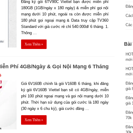
Đăng ký gói 6TV90C Viettel bạn được miễn phí
Đăng
180GB (1GB/ngày x 180 ngày) & miễn phí gọi nội
mạng dưới 10 phút, ngoài ra còn được miễn phí
Cách
180 phút gọi ngoại mạng & Data truy cập TV360
Các 
Standard với giá cước rẻ chỉ 540.000đ/ 6 tháng. 1.
Thông …
Bài 
Xem Thêm »
HOT:
mới
Miễn Phí 4GB/Ngày & Gọi Nội Mạng 6 Tháng
HOT:
mới
G
Đăng
Gói 6V160B chính là gói V160B 6 tháng, khi đăng
giá 
ký gói 6V160B Viettel bạn sẽ có 4GB/ngày, miễn
phí 100 phút ngoại mạng và gọi nội mạng dưới 10
Đăng
phút. Thời hạn sử dụng của gói cước là 180 ngày
giá 
(30 ngày x 6 chu kỳ), giá cước đăng …
Đăng
70k 
Xem Thêm »
Đăng
30k 