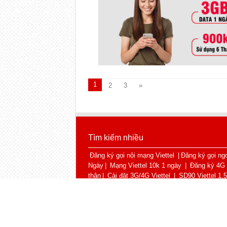
1
2
3
»
Tìm kiếm nhiều
Đăng ký gọi nội mạng Viettel
|
Đăng ký gọi ngo
Ngày
|
Mạng Viettel 10k 1 ngày
|
Đăng ký 4G 
thân
|
Cài đặt 3G/4G Viettel
|
SD90 Viettel 1.
sang Data
|
Gói Free TikTok Viettel
|
Gói Face
© Copyright 2026, Viettel4glte.com