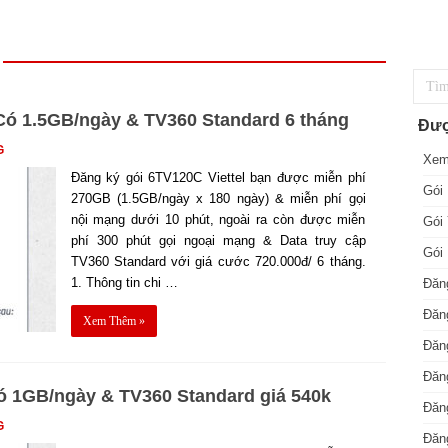
 Có 1.5GB/ngày & TV360 Standard 6 tháng
Đượ
G
Xem
Đăng ký gói 6TV120C Viettel bạn được miễn phí
Gói 
270GB (1.5GB/ngày x 180 ngày) & miễn phí gọi
nội mạng dưới 10 phút, ngoài ra còn được miễn
Gói 
phí 300 phút gọi ngoại mạng & Data truy cập
Gói 
TV360 Standard với giá cước 720.000đ/ 6 tháng.
1. Thông tin chi …
Đăng
Đăng
Xem Thêm »
Đăng
Đăng
Có 1GB/ngày & TV360 Standard giá 540k
Đăng
G
Đăn