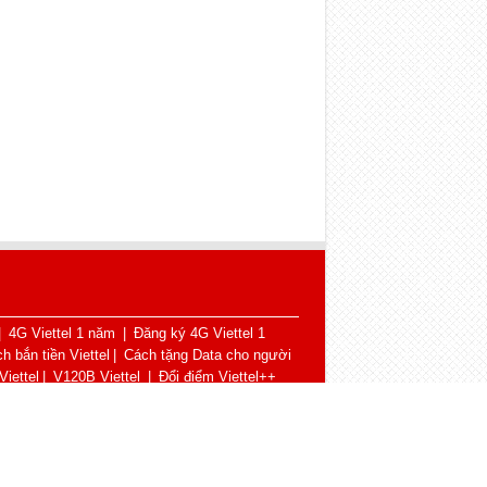
|
4G Viettel 1 năm
|
Đăng ký 4G Viettel 1
h bắn tiền Viettel
|
Cách tặng Data cho người
iettel
|
V120B Viettel
|
Đổi điểm Viettel++
Hotline CSKH: 1800 8168