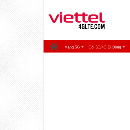
Mạng 5G
Gói 3G/4G Di Động