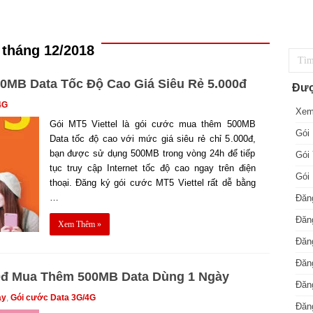
 tháng 12/2018
00MB Data Tốc Độ Cao Giá Siêu Rẻ 5.000đ
Đượ
4G
Xem
Gói MT5 Viettel là gói cước mua thêm 500MB
Gói 
Data tốc độ cao với mức giá siêu rẻ chỉ 5.000đ,
bạn được sử dụng 500MB trong vòng 24h để tiếp
Gói 
tục truy cập Internet tốc độ cao ngay trên điện
Gói 
thoại. Đăng ký gói cước MT5 Viettel rất dễ bằng
…
Đăng
Đăng
Xem Thêm »
Đăng
Đăng
000đ Mua Thêm 500MB Data Dùng 1 Ngày
Đăng
ày
,
Gói cước Data 3G/4G
Đăn