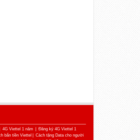
|
4G Viettel 1 năm
|
Đăng ký 4G Viettel 1
h bắn tiền Viettel
|
Cách tặng Data cho người