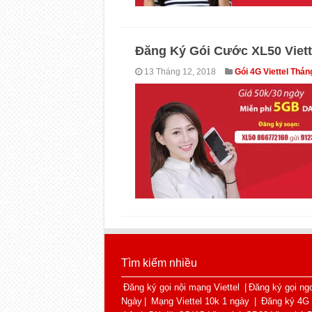
Đăng Ký Gói Cước XL50 Viett
13 Tháng 12, 2018
Gói 4G Viettel Thán
Tìm kiếm nhiều
Đăng ký gọi nội mạng Viettel
|
Đăng ký gọi ngo
Ngày
|
Mạng Viettel 10k 1 ngày
|
Đăng ký 4G 