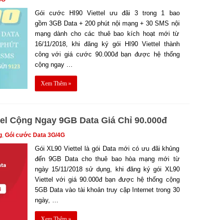
Gói cước HI90 Viettel ưu đãi 3 trong 1 bao
gồm 3GB Data + 200 phút nội mạng + 30 SMS nội
mạng dành cho các thuê bao kích hoạt mới từ
16/11/2018, khi đăng ký gói HI90 Viettel thành
công với giá cước 90.000đ bạn được hệ thống
cộng ngay …
Xem Thêm »
el Cộng Ngay 9GB Data Giá Chỉ 90.000đ
g
,
Gói cước Data 3G/4G
Gói XL90 Viettel là gói Data mới có ưu đãi khủng
đến 9GB Data cho thuê bao hòa mạng mới từ
ngày 15/11/2018 sử dụng, khi đăng ký gói XL90
Viettel với giá 90.000đ bạn được hệ thống cộng
5GB Data vào tài khoản truy cập Internet trong 30
ngày, …
Xem Thêm »