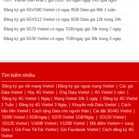
HOT: Viettel triển khai 2 gói cước 5G ngắn ngày mới quá ngon
Đăng ký gói 5GVS80 Viettel có ngay 8GB Data giá 80k 1 tuần
Đăng ký gói 5GVS12 Viettel có ngay 6GB Data giá 12k trong 24h
Đăng ký gói 5G70 Viettel có ngay 7GB/ngày giá 70k trong 7 ngày
Đăng ký gói 5G30 Viettel có ngay 7GB/ngày giá 30k trong 3 ngày
Tìm kiếm nhiều
Đăng ký gọi nội mạng Viettel
|
Đăng ký gọi ngoại mạng Viettel
|
Các gói
Data Viettel
|
Hủy 4G Viettel
|
Ứng Data Viettel
|
4G Viettel 1 năm
|
Đăng ký 4G Viettel 1 Ngày
|
Mạng Viettel 10k 1 ngày
|
Đăng ký 4G Viettel
1 Tuần
|
Đăng ký 4G Viettel 3 Ngày
|
Khuyến mãi Data Viettel
|
Cách
bắn tiền Viettel
|
Cách tặng Data cho người thân
|
Cài đặt 3G/4G Viettel
|
SD90 Viettel 1.5GB/ngày
|
SD70 Viettel 1GB/Ngày
|
SD120 Viettel
|
SD135 Viettel
|
V160B Viettel
|
V120B Viettel
|
Đổi điểm Viettel++ sang
Data
|
Gói Free TikTok Viettel
|
Gói Facebook Viettel
|
Cách đăng ký 4G
Viettel