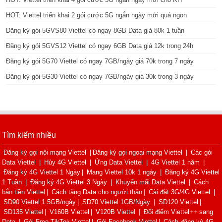
HOT: Viettel triển khai 2 gói cước 5G ngắn ngày mới quá ngon
Đăng ký gói 5GVS80 Viettel có ngay 8GB Data giá 80k 1 tuần
Đăng ký gói 5GVS12 Viettel có ngay 6GB Data giá 12k trong 24h
Đăng ký gói 5G70 Viettel có ngay 7GB/ngày giá 70k trong 7 ngày
Đăng ký gói 5G30 Viettel có ngay 7GB/ngày giá 30k trong 3 ngày
Tìm kiếm nhiều
Đăng ký gọi nội mạng Viettel
|
Đăng ký gọi ngoại mạng Viettel
|
Các gói
Data Viettel
|
Hủy 4G Viettel
|
Ứng Data Viettel
|
4G Viettel 1 năm
|
Đăng ký 4G Viettel 1 Ngày
|
Mạng Viettel 10k 1 ngày
|
Đăng ký 4G Viettel
1 Tuần
|
Đăng ký 4G Viettel 3 Ngày
|
Khuyến mãi Data Viettel
|
Cách
bắn tiền Viettel
|
Cách tặng Data cho người thân
|
Cài đặt 3G/4G Viettel
|
SD90 Viettel 1.5GB/ngày
|
SD70 Viettel 1GB/Ngày
|
SD120 Viettel
|
SD135 Viettel
|
V160B Viettel
|
V120B Viettel
|
Đổi điểm Viettel++ sang
Data
|
Gói Free TikTok Viettel
|
Gói Facebook Viettel
|
Cách đăng ký 4G