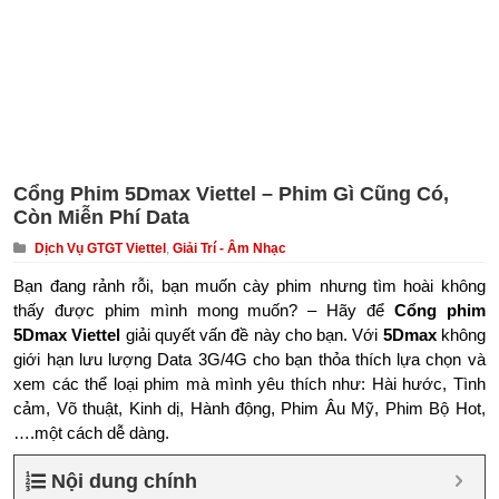
Cổng Phim 5Dmax Viettel – Phim Gì Cũng Có,
Còn Miễn Phí Data
Dịch Vụ GTGT Viettel
,
Giải Trí - Âm Nhạc
Bạn đang rảnh rỗi, bạn muốn cày phim nhưng tìm hoài không
thấy được phim mình mong muốn? – Hãy để
Cổng phim
5Dmax Viettel
giải quyết vấn đề này cho bạn. Với
5Dmax
không
giới hạn lưu lượng Data 3G/4G cho bạn thỏa thích lựa chọn và
xem các thể loại phim mà mình yêu thích như: Hài hước, Tình
cảm, Võ thuật, Kinh dị, Hành động, Phim Âu Mỹ, Phim Bộ Hot,
….một cách dễ dàng.
Nội dung chính