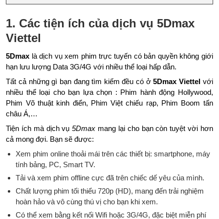
1. Các tiện ích của dịch vụ 5Dmax
Viettel
5Dmax
là dịch vụ xem phim trực tuyến có bản quyền không giới
hạn lưu lượng Data 3G/4G với nhiều thể loại hấp dẫn.
Tất cả những gì bạn đang tìm kiếm đều có ở
5Dmax Viettel
với
nhiều thể loại cho bạn lựa chọn : Phim hành động Hollywood,
Phim Võ thuật kinh điển, Phim Việt chiếu rạp, Phim Boom tấn
châu Á,…
Tiện ích mà dịch vụ
5Dmax
mang lại cho bạn còn tuyệt vời hơn
cả mong đợi. Bạn sẽ được:
Xem phim online thoải mái trên các thiết bị: smartphone, máy
tính bảng, PC, Smart TV.
Tải và xem phim offline cực đã trên chiếc dế yêu của mình.
Chất lượng phim tối thiểu 720p (HD), mang đến trải nghiệm
hoàn hảo và vô cùng thú vị cho bạn khi xem.
Có thể xem bằng kết nối Wifi hoặc 3G/4G, đặc biệt miễn phí