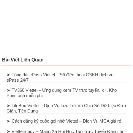
Bài Viết Liên Quan
➤ Tổng đài ePass Viettel – Số điện thoại CSKH dịch vụ
ePass 24/7
➤ TV360 Viettel – Ứng dụng xem TV trực tuyến, k+, Kho
Phim ảnh miễn phí
➤ LifeBox Viettel – Dịch Vụ Lưu Trữ Và Chia Sẻ Dữ Liệu Đơn
Giản, Tiện Dụng
➤ Cách đăng ký cuộc gọi nhỡ Viettel – Dịch Vụ MCA giá rẻ
➤ ViettelStudy – Mạng Xã Hội Học Tập Trực Tuyến Đáng Tin