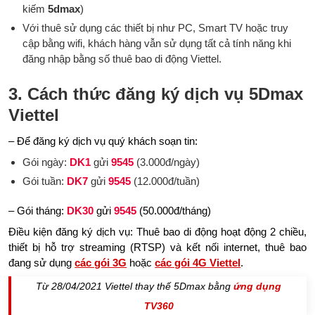
kiếm
5dmax
)
Với thuê sử dụng các thiết bị như PC, Smart TV hoặc truy
cập bằng wifi, khách hàng vẫn sử dụng tất cả tính năng khi
đăng nhập bằng số thuê bao di động Viettel.
3. Cách thức đăng ký dịch vụ 5Dmax
Viettel
– Để đăng ký dịch vụ quý khách soạn tin:
Gói ngày:
DK1
gửi
9545
(3.000đ/ngày)
Gói tuần:
DK7
gửi
9545
(12.000đ/tuần)
– Gói tháng:
DK30
gửi
9545
(50.000đ/tháng)
Điều kiện đăng ký dịch vụ: Thuê bao di động hoạt động 2 chiều,
thiết bị hỗ trợ streaming (RTSP) và kết nối internet, thuê bao
đang sử dụng
các gói 3G
hoặc
các gói 4G Viettel
.
Từ 28/04/2021 Viettel thay thế 5Dmax bằng
ứng dụng
TV360