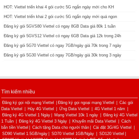
HOT: Viettel triển khai 4 gói cước 5G ngắn ngày mới cho KH
HOT: Viettel triển khai 2 gói cước 5G ngắn ngày mới quá ngon
Đăng ký gói 5GVS80 Viettel có ngay 8GB Data giá 80k 1 tuần
Đăng ký gói 5GVS12 Viettel có ngay 6GB Data giá 12k trong 24h
Đăng ký gói 5G70 Viettel có ngay 7GB/ngày giá 70k trong 7 ngày
Đăng ký gói 5G30 Viettel có ngay 7GB/ngày giá 30k trong 3 ngày
Tìm kiếm nhiều
Đăng ký gọi nội mạng Viettel
|
Đăng ký gọi ngoại mạng Viettel
|
Các gói
Data Viettel
|
Hủy 4G Viettel
|
Ứng Data Viettel
|
4G Viettel 1 năm
|
Đăng ký 4G Viettel 1 Ngày
|
Mạng Viettel 10k 1 ngày
|
Đăng ký 4G Viettel
1 Tuần
|
Đăng ký 4G Viettel 3 Ngày
|
Khuyến mãi Data Viettel
|
Cách
bắn tiền Viettel
|
Cách tặng Data cho người thân
|
Cài đặt 3G/4G Viettel
|
SD90 Viettel 1.5GB/ngày
|
SD70 Viettel 1GB/Ngày
|
SD120 Viettel
|