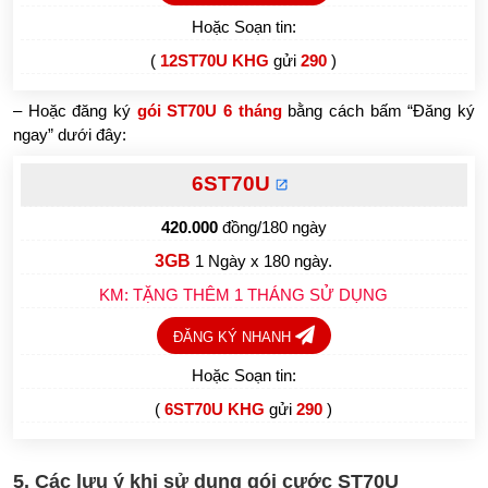
Hoặc Soạn tin:
(
12ST70U KHG
gửi
290
)
– Hoặc đăng ký
gói ST70U 6 tháng
bằng cách bấm “Đăng ký
ngay” dưới đây:
6ST70U
420.000
đồng/180 ngày
3GB
1 Ngày x 180 ngày.
KM: TẶNG THÊM 1 THÁNG SỬ DỤNG
ĐĂNG KÝ NHANH
Hoặc Soạn tin:
(
6ST70U KHG
gửi
290
)
5. Các lưu ý khi sử dụng gói cước ST70U