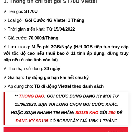
1. Thông tin chi tiết gói ST70U Viettel
⚡ Tên gói:
ST70U
⚡ Loại gói:
Gói Cước 4G Viettel 1 Tháng
⚡ Thời gian triển khai:
Từ 15/04/2022
⚡ Giá cước:
70.000đ/Tháng
⚡ Lưu lượng:
Miễn phí 3GB/Ngày (Hết 3GB tiếp tục truy cập
với tốc độ cao nếu thuê bao ở 11 tỉnh áp dụng, dừng truy
cập nếu ở các tỉnh còn lại)
⚡ Thời hạn sử dụng:
30 ngày
⚡ Gia hạn:
Tự động gia hạn khi hết chu kỳ
⚡ Áp dụng cho:
TB di động Viettel
theo danh sách
**
THÔNG BÁO
: GÓI CƯỚC DỪNG ĐĂNG KÝ MỚI TỪ
15/06/2023, BẠN VUI LÒNG CHỌN GÓI CƯỚC KHÁC.
HOẶC SOẠN NHANH TIN NHẮN:
SD135 KHG
GỬI
290
ĐỂ
ĐĂNG KÝ SD135
CÓ 5GB/NGÀY GIÁ 135K 1 THÁNG