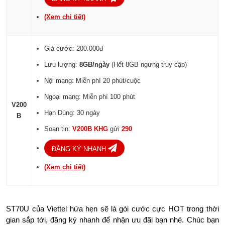
(Xem chi tiết)
Giá cước: 200.000đ
Lưu lượng:
8GB/ngày
(Hết 8GB ngưng truy cập)
Nội mạng: Miễn phí 20 phút/cuộc
Ngoại mạng: Miễn phí 100 phút
V200
Hạn Dùng: 30 ngày
B
Soạn tin:
V200B KHG
gửi
290
ĐĂNG KÝ NHANH
(Xem chi tiết)
ST70U của Viettel hứa hẹn sẽ là gói cước cực HOT trong thời
gian sắp tới, đăng ký nhanh để nhận ưu đãi bạn nhé. Chúc bạn