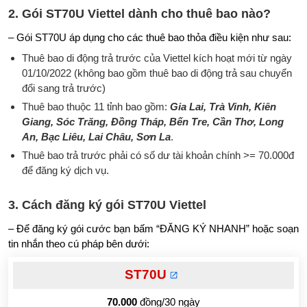
2. Gói ST70U Viettel dành cho thuê bao nào?
– Gói ST70U áp dụng cho các thuê bao thỏa điều kiện như sau:
Thuê bao di động trả trước của Viettel kích hoạt mới từ ngày
01/10/2022 (không bao gồm thuê bao di động trả sau chuyển
đổi sang trả trước)
Thuê bao thuộc 11 tỉnh bao gồm:
Gia Lai, Trà Vinh, Kiên
Giang, Sóc Trăng, Đồng Tháp, Bến Tre, Cần Thơ, Long
An, Bạc Liêu, Lai Châu, Sơn La
.
Thuê bao trả trước phải có số dư tài khoản chính >= 70.000đ
để đăng ký dịch vụ.
3. Cách đăng ký gói ST70U Viettel
– Để đăng ký gói cước bạn bấm “ĐĂNG KÝ NHANH” hoặc soạn
tin nhắn theo cú pháp bên dưới:
ST70U
70.000
đồng/30 ngày