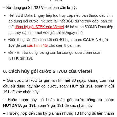
– Sử dụng gói ST70U Viettel bạn cần lưu ý:
Hết 3GB Data 1 ngày tiếp tục truy cập nếu bạn thuộc các tỉnh
áp dụng gói cước. Ngược lại, hết 3GB dừng truy cập, bạn có
thể
đăng ký gói ST5K của Viettel
để bổ sung 500MB Data tiếp
tục truy cập internet với giá chỉ 5k/ngày nhé.
Điện thoại lần đầu tiên kết nối 4G bạn soạn:
CAUHINH
gửi
107
để cài
cấu hình 4G
cho điện thoại nhé.
Để kiểm tra dung lượng còn lại của gói cước bạn soạn:
KTTK
gửi
191
6. Cách hủy gói cước ST70U của Viettel
– Gói cước ST70U tự gia hạn khi hết 30 ngày, không còn nhu
cầu sử dụng hãy hủy gói cước, soạn:
HUY
gửi
191
, soạn Y gửi
191 để xác nhận hủy
– Hoặc soạn hủy bỏ hoàn toàn gói cước bằng cú pháp:
HUYDATA
gửi
191
, soạn Y gửi 191 để xác nhận hủy
– Trường hợp đến chu kỳ gia hạn nhưng TB không đủ tiền thanh