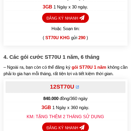
3GB
1 Ngày x 30 ngày.
ĐĂNG KÝ NHANH
Hoặc Soạn tin:
(
ST70U KHG
gửi
290
)
4. Các gói cước ST70U 1 năm, 6 tháng
– Ngoài ra, bạn còn có thể đăng ký
gói ST70U 1 năm
không cần
phải lo gia hạn mỗi tháng, rất tiện lợi và tiết kiệm thời gian.
12ST70U
840.000
đồng/360 ngày
3GB
1 Ngày x 360 ngày.
KM: TẶNG THÊM 2 THÁNG SỬ DỤNG
ĐĂNG KÝ NHANH