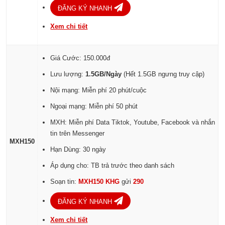
ĐĂNG KÝ NHANH
Xem chi tiết
Giá Cước: 150.000đ
Lưu lượng:
1.5GB/Ngày
(Hết 1.5GB ngưng truy cập)
Nội mạng: Miễn phí 20 phút/cuộc
Ngoại mạng: Miễn phí 50 phút
MXH: Miễn phí Data Tiktok, Youtube, Facebook và nhắn
tin trên Messenger
MXH150
Hạn Dùng: 30 ngày
Áp dụng cho: TB trả trước theo danh sách
Soạn tin:
MXH150 KHG
gửi
290
ĐĂNG KÝ NHANH
Xem chi tiết