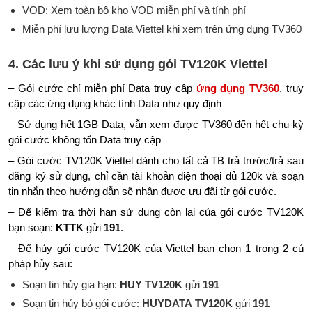
VOD: Xem toàn bộ kho VOD miễn phí và tính phí
Miễn phí lưu lượng Data Viettel khi xem trên ứng dụng TV360
4. Các lưu ý khi sử dụng gói TV120K Viettel
– Gói cước chỉ miễn phí Data truy cập
ứng dụng TV360
, truy
cập các ứng dụng khác tính Data như quy định
– Sử dụng hết 1GB Data, vẫn xem được TV360 đến hết chu kỳ
gói cước không tốn Data truy cập
– Gói cước TV120K Viettel dành cho tất cả TB trả trước/trả sau
đăng ký sử dụng, chỉ cần tài khoản điện thoại đủ 120k và soạn
tin nhắn theo hướng dẫn sẽ nhận được ưu đãi từ gói cước.
– Để kiểm tra thời hạn sử dụng còn lại của gói cước TV120K
bạn soạn:
KTTK
gửi
191
.
– Để hủy gói cước TV120K của Viettel bạn chọn 1 trong 2 cú
pháp hủy sau:
Soạn tin hủy gia hạn:
HUY
TV120K
gửi
191
Soạn tin hủy bỏ gói cước:
HUYDATA
TV120K
gửi
191