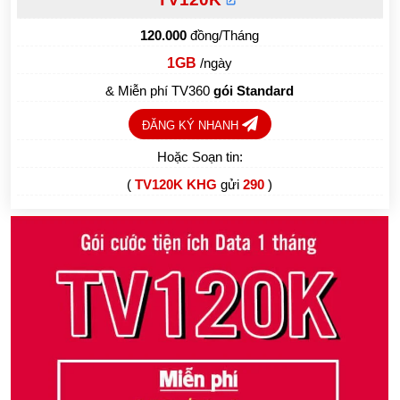
120.000
đồng/Tháng
1GB
/ngày
& Miễn phí TV360
gói Standard
ĐĂNG KÝ NHANH
Hoặc Soạn tin:
(
TV120K KHG
gửi
290
)