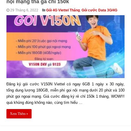
nội mạng thả ga chỉ 150k
29 Tháng 6, 2022
Gói 4G Viettel Tháng
,
Gói cước Data 3G/4G
Đăng ký gói cước V150N Viettel có ngay 6GB 1 ngày x 30 ngày,
tổng dung lượng 180GB, miễn phí gọi nội mạng dưới 20 phút và 100
phút gọi ngoại mạng. Giá cước đăng ký rẻ chỉ 150k 1 tháng, WOW!!!
quá khủng đúng không nào, cùng tìm hiểu …
Xem Thêm »