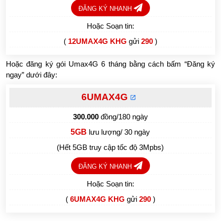
ĐĂNG KÝ NHANH
Hoặc Soạn tin:
(
12UMAX4G KHG
gửi
290
)
Hoặc đăng ký gói Umax4G 6 tháng bằng cách bấm “Đăng ký
ngay” dưới đây:
6UMAX4G
300.000
đồng/180 ngày
5GB
lưu lượng/ 30 ngày
(Hết 5GB truy cập tốc độ 3Mpbs)
ĐĂNG KÝ NHANH
Hoặc Soạn tin:
(
6UMAX4G KHG
gửi
290
)