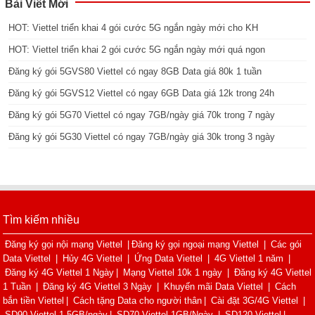
Bài Viết Mới
HOT: Viettel triển khai 4 gói cước 5G ngắn ngày mới cho KH
HOT: Viettel triển khai 2 gói cước 5G ngắn ngày mới quá ngon
Đăng ký gói 5GVS80 Viettel có ngay 8GB Data giá 80k 1 tuần
Đăng ký gói 5GVS12 Viettel có ngay 6GB Data giá 12k trong 24h
Đăng ký gói 5G70 Viettel có ngay 7GB/ngày giá 70k trong 7 ngày
Đăng ký gói 5G30 Viettel có ngay 7GB/ngày giá 30k trong 3 ngày
Tìm kiếm nhiều
Đăng ký gọi nội mạng Viettel
|
Đăng ký gọi ngoại mạng Viettel
|
Các gói
Data Viettel
|
Hủy 4G Viettel
|
Ứng Data Viettel
|
4G Viettel 1 năm
|
Đăng ký 4G Viettel 1 Ngày
|
Mạng Viettel 10k 1 ngày
|
Đăng ký 4G Viettel
1 Tuần
|
Đăng ký 4G Viettel 3 Ngày
|
Khuyến mãi Data Viettel
|
Cách
bắn tiền Viettel
|
Cách tặng Data cho người thân
|
Cài đặt 3G/4G Viettel
|
SD90 Viettel 1.5GB/ngày
|
SD70 Viettel 1GB/Ngày
|
SD120 Viettel
|