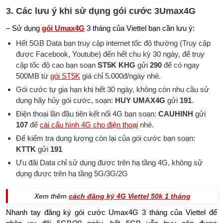
3. Các lưu ý khi sử dụng gói cước 3Umax4G
– Sử dụng
gói Umax4G
3 tháng của Viettel bạn cần lưu ý:
Hết 5GB Data bạn truy cập internet tốc độ thường (Truy cập
được Facebook, Youtube) đến hết chu kỳ 30 ngày, để truy
cập tốc độ cao bạn soạn
ST5K
KHG
gửi
290
để có ngay
500MB từ
gói ST5K
giá chỉ 5.000đ/ngày nhé.
Gói cước tự gia hạn khi hết 30 ngày, không còn nhu cầu sử
dụng hãy hủy gói cước, soạn:
HUY UMAX4G
gửi
191
.
Điện thoại lần đầu tiên kết nối 4G bạn soạn:
CAUHINH
gửi
107
để
cài cấu hình 4G cho điện thoại
nhé.
Để kiểm tra dung lượng còn lại của gói cước bạn soạn:
KTTK
gửi
191
Ưu đãi Data chỉ sử dụng được trên hạ tầng 4G, không sử
dụng được trên hạ tầng 5G/3G/2G
Xem thêm
cách đăng ký 4G Viettel 50k 1 tháng
Nhanh tay đăng ký gói cước Umax4G 3 tháng của Viettel để