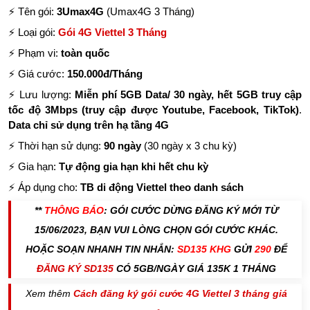
⚡ Tên gói:
3Umax4G
(Umax4G 3 Tháng)
⚡ Loại gói:
Gói 4G Viettel 3 Tháng
⚡ Phạm vi:
toàn quốc
⚡ Giá cước:
150.000đ/Tháng
⚡ Lưu lượng:
Miễn phí 5GB Data/ 30 ngày, hết 5GB truy cập
tốc độ 3Mbps (truy cập được Youtube, Facebook, TikTok)
.
Data chỉ sử dụng trên hạ tầng 4G
⚡ Thời hạn sử dụng:
90 ngày
(30 ngày x 3 chu kỳ)
⚡ Gia hạn:
Tự động gia hạn khi hết chu kỳ
⚡ Áp dụng cho:
TB di động Viettel
theo danh sách
**
THÔNG BÁO
: GÓI CƯỚC DỪNG ĐĂNG KÝ MỚI TỪ
15/06/2023, BẠN VUI LÒNG CHỌN GÓI CƯỚC KHÁC.
HOẶC SOẠN NHANH TIN NHẮN:
SD135 KHG
GỬI
290
ĐỂ
ĐĂNG KÝ SD135
CÓ 5GB/NGÀY GIÁ 135K 1 THÁNG
Xem thêm
Cách đăng ký gói cước 4G Viettel 3 tháng giá