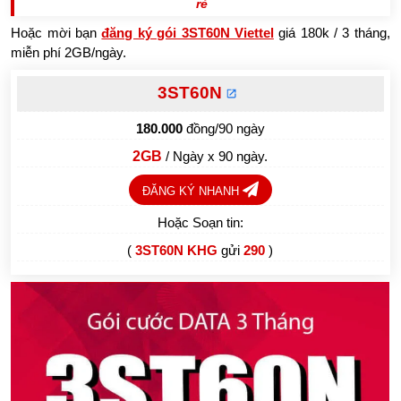
rẻ
Hoặc mời bạn
đăng ký gói 3ST60N Viettel
giá 180k / 3 tháng,
miễn phí 2GB/ngày.
3ST60N
180.000
đồng/90 ngày
2GB
/ Ngày x 90 ngày.
ĐĂNG KÝ NHANH
Hoặc Soạn tin:
(
3ST60N KHG
gửi
290
)