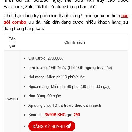
nhận ưu đãi 5GB/30 ngày, hết 5GB vẫn truy cập được
Facebook, Zalo, TikTok, Youtube thả ga bạn nhé.
Chúc bạn đăng ký gói cước thành công ! mời bạn xem thêm
các
gói combo
ưu đãi hấp dẫn đang được nhiều khách hàng sử
dụng trong bảng sau:
Tên
Chính sách
gói
Giá Cước: 270.000đ
Lưu lượng: 1GB/Ngày (Hết 1GB ngưng truy cập)
Nội mạng: Miễn phí 10 phút/cuộc
Ngoại mạng: Miễn phí 90 phút (30 phút/30 ngày)
Hạn Dùng: 90 ngày
3V90B
Áp dụng cho: TB trả trước theo danh sách
Soạn tin:
3V90B KHG
gửi
290
ĐĂNG KÝ NHANH