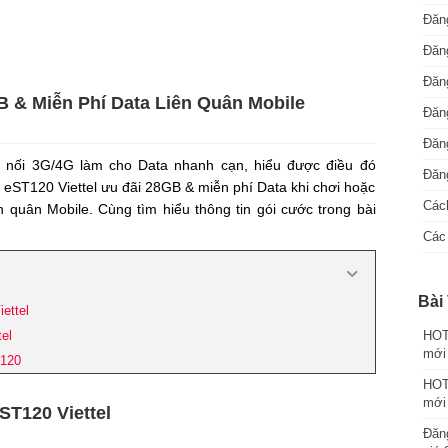
Đăng
Đăng
Đăng
B & Miễn Phí Data Liên Quân Mobile
Đăng
Đăn
t nối 3G/4G làm cho Data nhanh cạn, hiểu được điều đó
Đăng
ói eST120 Viettel ưu đãi 28GB & miễn phí Data khi chơi hoặc
Cách
 quân Mobile. Cùng tìm hiểu thông tin gói cước trong bài
Các 
Bài 
ettel
el
HOT:
mới
T120
HOT:
mới
eST120 Viettel
Đăng