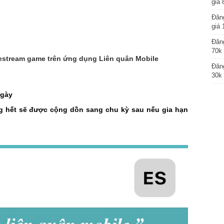
giá 
Đăng
giá 
Đăng
70k 
vestream game trên ứng dụng Liên quân Mobile
Đăng
30k 
ngày
 hết sẽ được cộng dồn sang chu kỳ sau nếu gia hạn