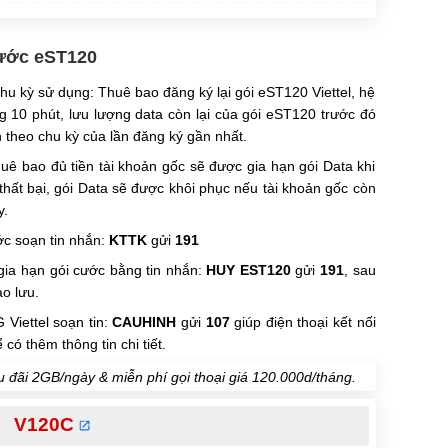
cước eST120
chu kỳ sử dụng: Thuê bao đăng ký lại gói eST120 Viettel, hệ
g 10 phút, lưu lượng data còn lại của gói eST120 trước đó
h theo chu kỳ của lần đăng ký gần nhất.
uê bao đủ tiền tài khoản gốc sẽ được gia hạn gói Data khi
hất bại, gói Data sẽ được khôi phục nếu tài khoản gốc còn
y.
ớc soạn tin nhắn:
KTTK
gửi
191
gia hạn gói cước bằng tin nhắn:
HUY
EST120
gửi
191
, sau
o lưu.
 Viettel soạn tin:
CAUHINH
gửi
107
giúp điện thoại kết nối
 có thêm thông tin chi tiết.
 đãi 2GB/ngày & miễn phí gọi thoại giá 120.000d/tháng.
V120C