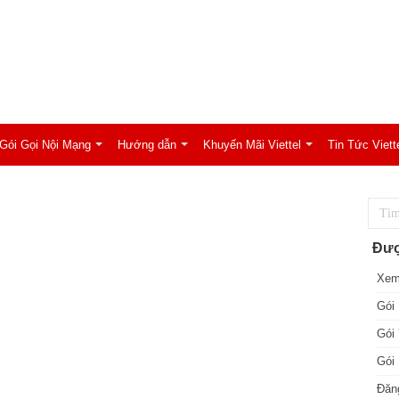
Gói Gọi Nội Mạng
Hướng dẫn
Khuyến Mãi Viettel
Tin Tức Viett
Đượ
Xem
Gói 
Gói 
Gói 
Đăng