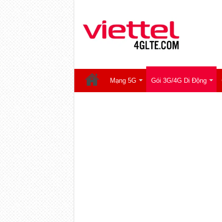
Mạng 5G
Gói 3G/4G Di Động