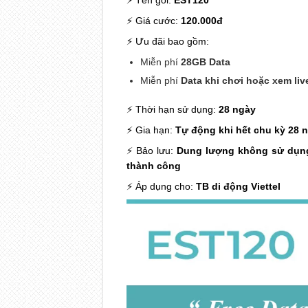
⚡ Tên gói:
EST120
⚡ Giá cước:
120.000đ
⚡ Ưu đãi bao gồm:
Miễn phí
28GB Data
Miễn phí
Data khi chơi hoặc xem li
⚡ Thời hạn sử dụng:
28 ngày
⚡ Gia hạn:
Tự động khi hết chu kỳ 28 
⚡ Bảo lưu:
Dung lượng không sử dụng
thành công
⚡ Áp dụng cho:
TB di động Viettel