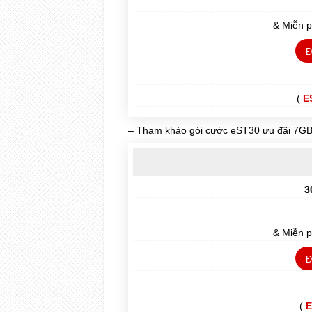
& Miễn 
Đ
(
E
– Tham khảo gói cước eST30 ưu đãi 7GB 
3
& Miễn 
Đ
(
E