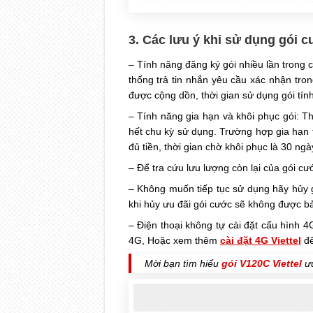
3. Các lưu ý khi sử dụng gói 
– Tính năng đăng ký gói nhiều lần trong 
thống trả tin nhắn yêu cầu xác nhận tron
được cộng dồn, thời gian sử dụng gói tín
– Tính năng gia hạn và khôi phục gói: Th
hết chu kỳ sử dụng. Trường hợp gia hạn t
đủ tiền, thời gian chờ khôi phục là 30 ngà
– Để tra cứu lưu lượng còn lại của gói cư
– Không muốn tiếp tục sử dụng hãy hủy 
khi hủy ưu đãi gói cước sẽ không được bả
– Điện thoại không tự cài đặt cấu hình 4G
4G, Hoặc xem thêm
cài đặt 4G Viettel
để
Mời bạn tìm hiểu
gói V120C Viettel
ưu