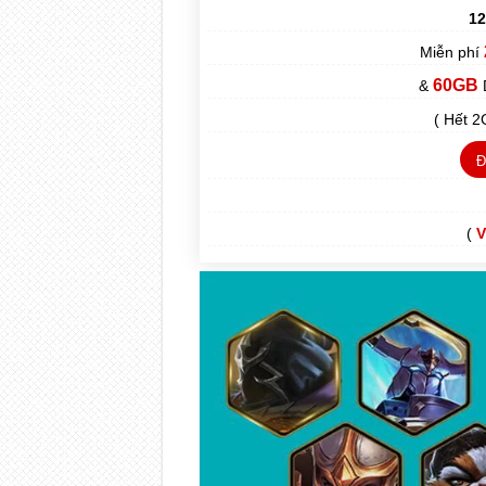
12
Miễn phí
60GB
&
( Hết 2
Đ
(
V