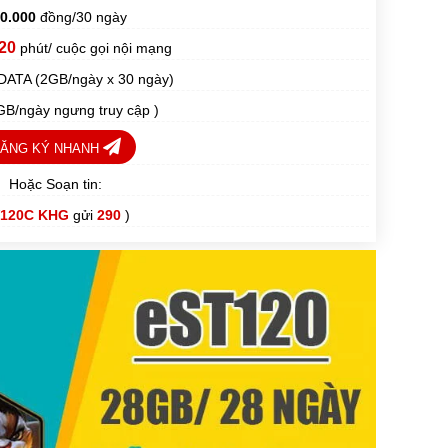
0.000
đồng/30 ngày
20
phút/ cuộc gọi nội mạng
DATA (2GB/ngày x 30 ngày)
GB/ngày ngưng truy cập )
ĂNG KÝ NHANH
Hoặc Soạn tin:
120C KHG
gửi
290
)