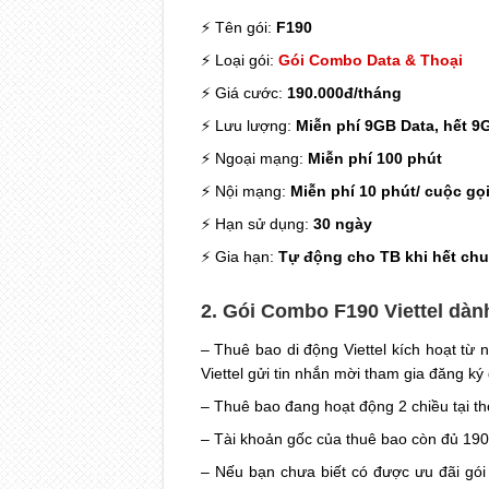
⚡ Tên gói:
F190
⚡ Loại gói:
Gói Combo Data & Thoại
⚡ Giá cước:
190.000đ/tháng
⚡ Lưu lượng:
Miễn phí 9GB Data, hết 9
⚡ Ngoại mạng:
Miễn phí 100 phút
⚡ Nội mạng:
Miễn phí 10 phút/ cuộc gọ
⚡ Hạn sử dụng:
30 ngày
⚡ Gia hạn:
Tự động cho TB khi hết chu
2. Gói Combo F190 Viettel dà
– Thuê bao di động Viettel kích hoạt t
Viettel gửi tin nhắn mời tham gia đăng ký
– Thuê bao đang hoạt động 2 chiều tại th
– Tài khoản gốc của thuê bao còn đủ 190
– Nếu bạn chưa biết có được ưu đãi gói