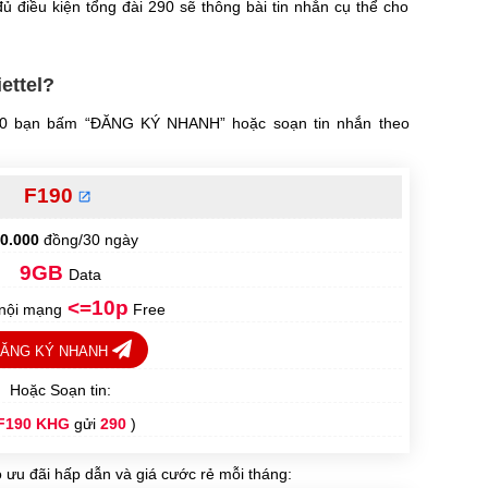
 điều kiện tổng đài 290 sẽ thông bài tin nhắn cụ thể cho
ettel?
90 bạn bấm “ĐĂNG KÝ NHANH” hoặc soạn tin nhắn theo
F190
0.000
đồng/30 ngày
9GB
Data
<=10p
 nội mạng
Free
ĂNG KÝ NHANH
Hoặc Soạn tin:
F190 KHG
gửi
290
)
 ưu đãi hấp dẫn và giá cước rẻ mỗi tháng: