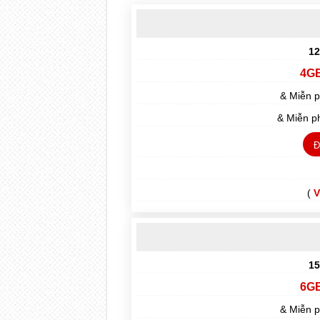
12
4G
& Miễn p
& Miễn 
Đ
(
V
15
6G
& Miễn p