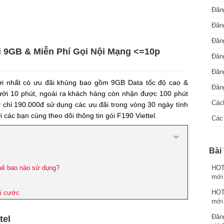
Đăng
Đăng
Đăng
i 9GB & Miễn Phí Gọi Nội Mạng <=10p
Đăng
Đăn
i nhất có ưu đãi khủng bao gồm 9GB Data tốc độ cao &
Đăng
dưới 10 phút, ngoài ra khách hàng còn nhận được 100 phút
Cách
ý chỉ 190.000đ sử dụng các ưu đãi trong vòng 30 ngày tính
các bạn cùng theo dõi thông tin gói F190 Viettel.
Các 
Bài 
huê bao nào sử dụng?
HOT:
mới
HOT:
ói cước
mới
Đăng
tel