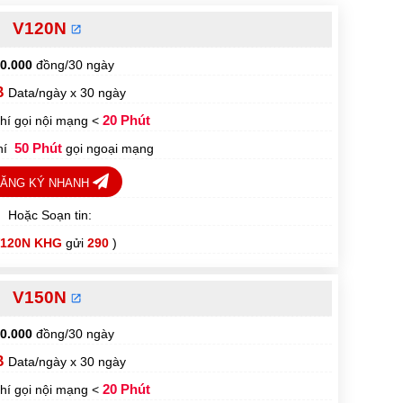
V120N
0.000
đồng/30 ngày
B
Data/ngày x 30 ngày
hí gọi nội mạng <
20 Phút
phí
50 Phút
gọi ngoại mạng
ĂNG KÝ NHANH
Hoặc Soạn tin:
120N KHG
gửi
290
)
V150N
0.000
đồng/30 ngày
B
Data/ngày x 30 ngày
hí gọi nội mạng <
20 Phút