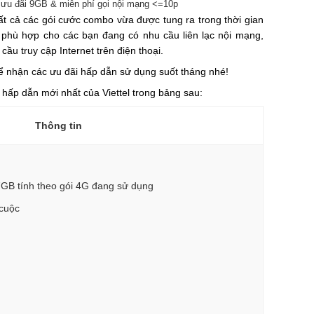
 ưu đãi 9GB & miễn phí gọi nội mạng <=10p
ất cả các gói cước combo vừa được tung ra trong thời gian
 phù hợp cho các bạn đang có nhu cầu liên lạc nội mạng,
u truy cập Internet trên điện thoại.
để nhận các ưu đãi hấp dẫn sử dụng suốt tháng nhé!
hấp dẫn mới nhất của Viettel trong bảng sau:
Thông tin
7GB tính theo gói 4G đang sử dụng
/cuộc
0