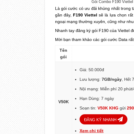
Gói Combo F190 Viettel
Là gói cước có ưu đãi khủng nhất trong t
gần đây,
F190 Viettel
sẽ là lựa chọn rất
ngoại mạng thường xuyên, cũng như nhu cầ
Nhanh tay đăng ký gói F190 của Viettel 
Mời bạn tham khảo các gói cước Data rất 
Tên
gói
Giá: 50.000đ
Lưu lượng:
7GB/ngày
, Hết 
Nội mạng: Miễn phí 20 phút
Hạn Dùng: 7 ngày
V50K
Soạn tin:
V50K KHG
gửi
29
ĐĂNG KÝ NHANH
Xem chi tiết