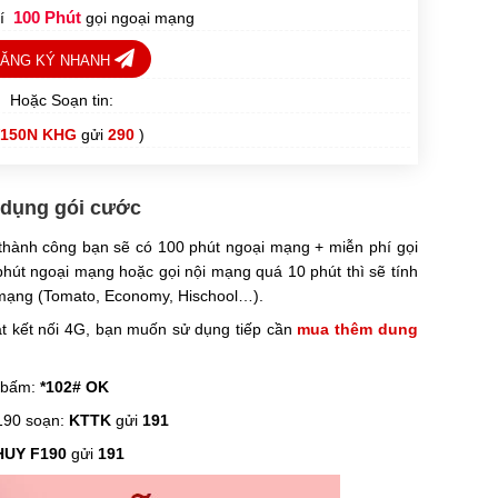
hí
100 Phút
gọi ngoại mạng
ĂNG KÝ NHANH
Hoặc Soạn tin:
150N KHG
gửi
290
)
ử dụng gói cước
 thành công bạn sẽ có 100 phút ngoại mạng + miễn phí gọi
hút ngoại mạng hoặc gọi nội mạng quá 10 phút thì sẽ tính
 mạng (Tomato, Economy, Hischool…).
t kết nối 4G, bạn muốn sử dụng tiếp cần
mua thêm dung
 bấm:
*102# OK
F190 soạn:
KTTK
gửi
191
HUY F190
gửi
191