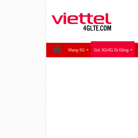
Mạng 5G
Gói 3G/4G Di Động