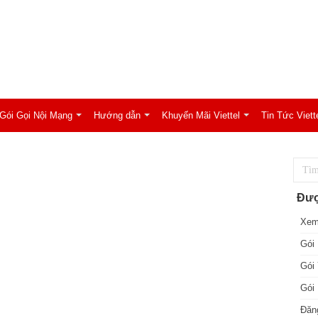
Gói Gọi Nội Mạng
Hướng dẫn
Khuyến Mãi Viettel
Tin Tức Viett
Đượ
Xem
Gói 
Gói 
Gói 
Đăng