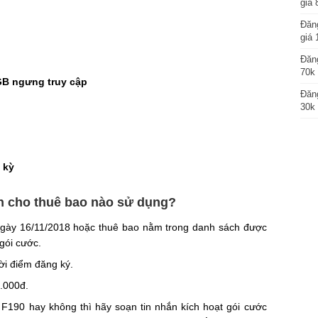
giá 
Đăng
giá 
Đăng
70k 
GB ngưng truy cập
Đăng
30k 
i
 kỳ
nh cho thuê bao nào sử dụng?
ừ ngày 16/11/2018 hoặc thuê bao nằm trong danh sách được
 gói cước.
ời điểm đăng ký.
.000đ.
 F190 hay không thì hãy soạn tin nhắn kích hoạt gói cước