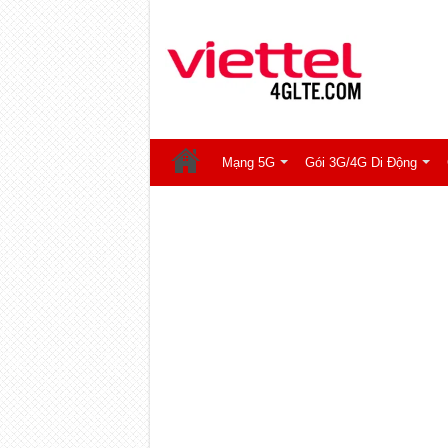
Mạng 5G
Gói 3G/4G Di Động