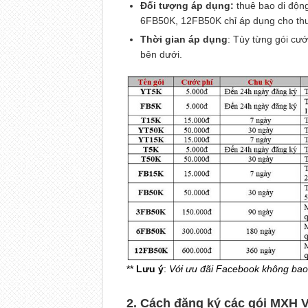
Đối tượng áp dụng:
thuê bao di động 
6FB50K, 12FB50K chỉ áp dụng cho thu
Thời gian áp dụng
: Tùy từng gói cướ
bên dưới.
**
Lưu ý
:
Với ưu đãi Facebook không bao
2. Cách đăng ký các gói MXH V