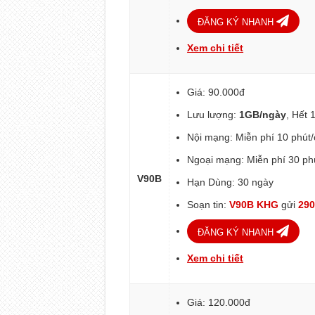
ĐĂNG KÝ NHANH
Xem chi tiết
Giá: 90.000đ
Lưu lượng:
1GB/ngày
, Hết 
Nội mạng: Miễn phí 10 phút
Ngoại mạng: Miễn phí 30 ph
V90B
Hạn Dùng: 30 ngày
Soạn tin:
V90B KHG
gửi
29
ĐĂNG KÝ NHANH
Xem chi tiết
Giá: 120.000đ