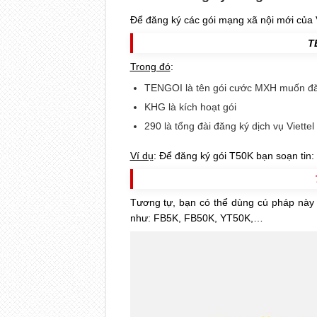
Để đăng ký các gói mạng xã nội mới của V
T
Trong đó
:
TENGOI là tên gói cước MXH muốn đ
KHG là kích hoạt gói
290 là tổng đài đăng ký dịch vụ Viettel
Ví dụ
: Để đăng ký gói T50K bạn soạn tin:
Tương tự, bạn có thể dùng cú pháp này
như: FB5K, FB50K, YT50K,…