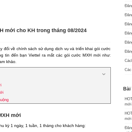
Đăng
Đăng
Đăng
XH mới cho KH trong tháng 08/2024
Đăng
Đăn
ay đổi về chính sách sử dụng dịch vụ và triển khai gói cước
Đăng
ông tin đến bạn Viettel ra mắt các gói cước MXH mới như:
Cách
am khảo.
Các 
i
Bài 
ới
HOT:
huộng
mới
HOT:
 MXH mới
mới
hu kỳ 1 ngày, 1 tuần, 1 tháng cho khách hàng:
Đăng