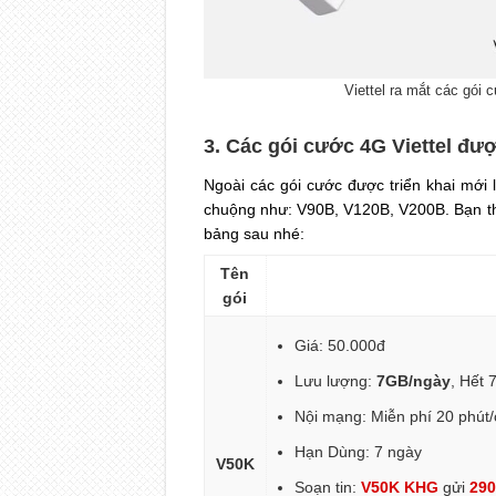
Viettel ra mắt các gói
3. Các gói cước 4G Viettel đ
Ngoài các gói cước được triển khai mới l
chuộng như: V90B, V120B, V200B. Bạn th
bảng sau nhé:
Tên
gói
Giá: 50.000đ
Lưu lượng:
7GB/ngày
, Hết 
Nội mạng: Miễn phí 20 phút
Hạn Dùng: 7 ngày
V50K
Soạn tin:
V50K KHG
gửi
29