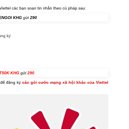
iettel các bạn soạn tin nhắn theo cú pháp sau:
ENGOI KHG
gửi
290
ăng ký
T50K KHG
gửi
290
 để đăng ký
các gói cước mạng xã hội khác của Viettel