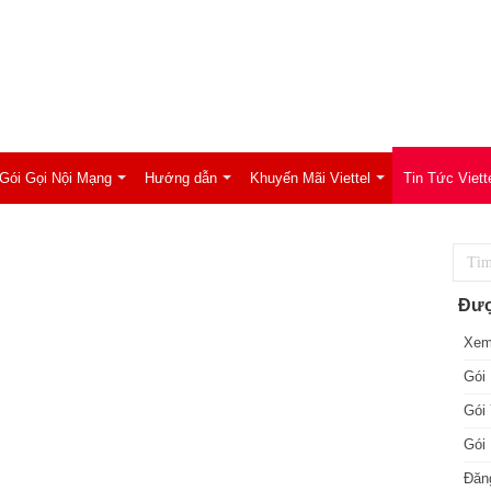
Gói Gọi Nội Mạng
Hướng dẫn
Khuyến Mãi Viettel
Tin Tức Viett
Đượ
Xem
Gói 
Gói 
Gói 
Đăng