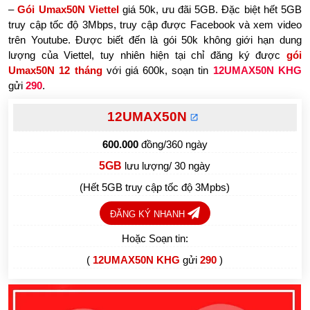
–
Gói Umax50N Viettel
giá 50k, ưu đãi 5GB. Đặc biệt hết 5GB
truy cập tốc độ 3Mbps, truy cập được Facebook và xem video
trên Youtube. Được biết đến là gói 50k không giới hạn dung
lượng của Viettel, tuy nhiên hiện tại chỉ đăng ký được
gói
Umax50N 12 tháng
với giá 600k, soạn tin
12UMAX50N KHG
gửi
290
.
12UMAX50N
600.000
đồng/360 ngày
5GB
lưu lượng/ 30 ngày
(Hết 5GB truy cập tốc độ 3Mpbs)
ĐĂNG KÝ NHANH
Hoặc Soạn tin:
(
12UMAX50N KHG
gửi
290
)