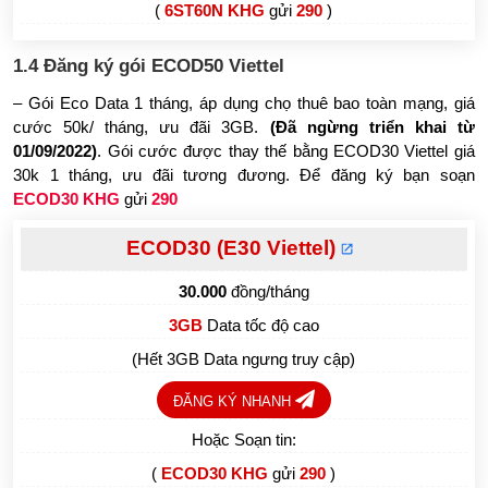
(
6ST60N KHG
gửi
290
)
1.4 Đăng ký gói ECOD50 Viettel
– Gói Eco Data 1 tháng, áp dụng chọ thuê bao toàn mạng, giá
cước 50k/ tháng, ưu đãi 3GB.
(Đã ngừng triển khai từ
01/09/2022)
. Gói cước được thay thế bằng ECOD30 Viettel giá
30k 1 tháng, ưu đãi tương đương. Để đăng ký bạn soạn
ECOD30 KHG
gửi
290
ECOD30 (E30 Viettel)
30.000
đồng/tháng
Data tốc độ cao
3GB
(Hết 3GB Data ngưng truy cập)
ĐĂNG KÝ NHANH
Hoặc Soạn tin:
(
ECOD30 KHG
gửi
290
)