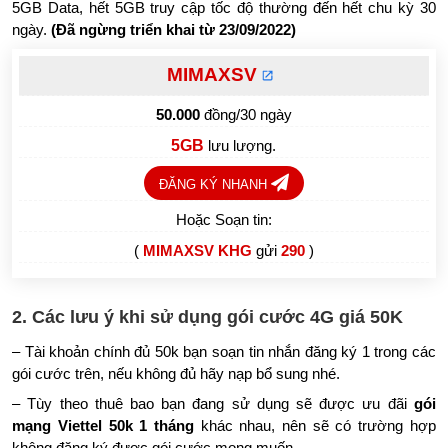
5GB Data, hết 5GB truy cập tốc độ thường đến hết chu kỳ 30
ngày.
(Đã ngừng triển khai từ 23/09/2022)
MIMAXSV
50.000
đồng/30 ngày
5GB
lưu lượng.
ĐĂNG KÝ NHANH
Hoặc Soạn tin:
(
MIMAXSV KHG
gửi
290
)
2. Các lưu ý khi sử dụng gói cước 4G giá 50K
– Tài khoản chính đủ 50k bạn soạn tin nhắn đăng ký 1 trong các
gói cước trên, nếu không đủ hãy nạp bổ sung nhé.
– Tùy theo thuê bao bạn đang sử dụng sẽ được ưu đãi
gói
mạng Viettel 50k 1 tháng
khác nhau, nên sẽ có trường hợp
không đăng ký được gói cước mong muốn.