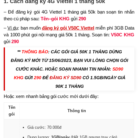
1. Cách đăng ký 4G Viettel 1 tháng 50k
– Để đăng ký gói 4G Viettel 1 tháng giá 50k bạn soạn tin nhắn
theo cú pháp sau:
Tên
–
gói
KHG
gửi
290
–
Ví dụ
: bạn muốn
đăng ký gói V50C Viettel
miễn phí 3GB Data
và 1000 phút gọi nội mạng giá 50k 1 tháng. Soạn tin:
V50C
KHG
gửi
290
**
THÔNG BÁO
: CÁC GÓI GIÁ 50K 1 THÁNG DỪNG
ĐĂNG KÝ MỚI TỪ 15/06/2023, BẠN VUI LÒNG CHỌN GÓI
CƯỚC KHÁC. HOẶC SOẠN NHANH TIN NHẮN:
SD90
KHG
GỬI
290
ĐỂ
ĐĂNG KÝ SD90
CÓ 1.5GB/NGÀY GIÁ
90K 1 THÁNG
Hoặc xem nhanh bảng gói cước mới dưới đây:
Tên
Thông tin
gói
Giá cước: 70.000đ
Dung lượng:
1GB/ngày
(Hết 1GB ngưng truy cập)