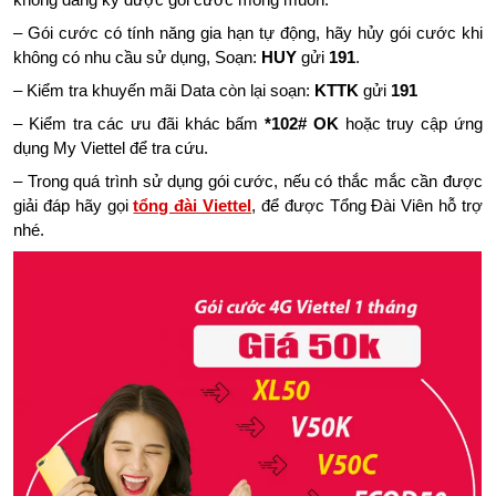
– Gói cước có tính năng gia hạn tự động, hãy hủy gói cước khi
không có nhu cầu sử dụng, Soạn:
HUY
gửi
191
.
– Kiểm tra khuyến mãi Data còn lại soạn:
KTTK
gửi
191
– Kiểm tra các ưu đãi khác bấm
*102# OK
hoặc truy cập ứng
dụng My Viettel để tra cứu.
– Trong quá trình sử dụng gói cước, nếu có thắc mắc cần được
giải đáp hãy gọi
tổng đài Viettel
, để được Tổng Đài Viên hỗ trợ
nhé.