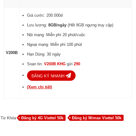
Giá cước: 200.000đ
Lưu lượng:
8GB/ngày
(Hết 8GB ngưng truy cập)
Nội mạng: Miễn phí 20 phút/cuộc
Ngoại mạng: Miễn phí 100 phút
V200B
Hạn Dùng: 30 ngày
Soạn tin:
V200B KHG
gửi
290
ĐĂNG KÝ NHANH
(Xem chi tiết)
Từ Khóa
Đăng ký 4G Viettel 50k
Đăng ký Mimax Viettel 50k