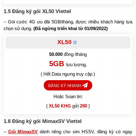
1.5 Đăng ký gói XL50 Viettel
– Gói cước 4G ưu đãi 5GB/tháng, được nhiều khách hàng lựa
chọn sử dụng.
(Đã ngừng triển khai từ 01/09/2022)
XL50
50.000
đồng /tháng
5GB
lưu lượng.
( Hết Data ngưng truy cập )
ĐĂNG KÝ NHANH
Hoặc Soạn tin:
(
XL50 KHG
gửi
290
)
1.6 Đăng ký gói MimaxSV Viettel
–
Gói MimaxSV
dành riêng cho sim HSSV, đăng ký có ngay