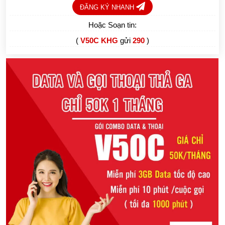
ĐĂNG KÝ NHANH
Hoặc Soạn tin:
(
V50C KHG
gửi
290
)