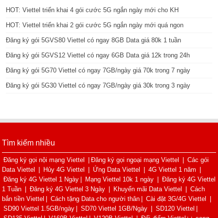
HOT: Viettel triển khai 4 gói cước 5G ngắn ngày mới cho KH
HOT: Viettel triển khai 2 gói cước 5G ngắn ngày mới quá ngon
Đăng ký gói 5GVS80 Viettel có ngay 8GB Data giá 80k 1 tuần
Đăng ký gói 5GVS12 Viettel có ngay 6GB Data giá 12k trong 24h
Đăng ký gói 5G70 Viettel có ngay 7GB/ngày giá 70k trong 7 ngày
Đăng ký gói 5G30 Viettel có ngay 7GB/ngày giá 30k trong 3 ngày
Tìm kiếm nhiều
Đăng ký gọi nội mạng Viettel
|
Đăng ký gọi ngoại mạng Viettel
|
Các gói
Data Viettel
|
Hủy 4G Viettel
|
Ứng Data Viettel
|
4G Viettel 1 năm
|
Đăng ký 4G Viettel 1 Ngày
|
Mạng Viettel 10k 1 ngày
|
Đăng ký 4G Viettel
1 Tuần
|
Đăng ký 4G Viettel 3 Ngày
|
Khuyến mãi Data Viettel
|
Cách
bắn tiền Viettel
|
Cách tặng Data cho người thân
|
Cài đặt 3G/4G Viettel
|
SD90 Viettel 1.5GB/ngày
|
SD70 Viettel 1GB/Ngày
|
SD120 Viettel
|