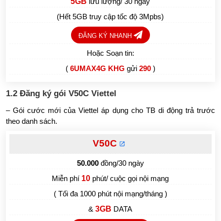
5GB
lưu lượng/ 30 ngày
(Hết 5GB truy cập tốc độ 3Mpbs)
ĐĂNG KÝ NHANH
Hoặc Soạn tin:
(
6UMAX4G KHG
gửi
290
)
1.2 Đăng ký gói V50C Viettel
– Gói cước mới của Viettel áp dụng cho TB di động trả trước
theo danh sách.
V50C
50.000
đồng/30 ngày
Miễn phí
10
phút/ cuộc gọi nội mạng
( Tối đa 1000 phút nội mạng/tháng )
&
3GB
DATA