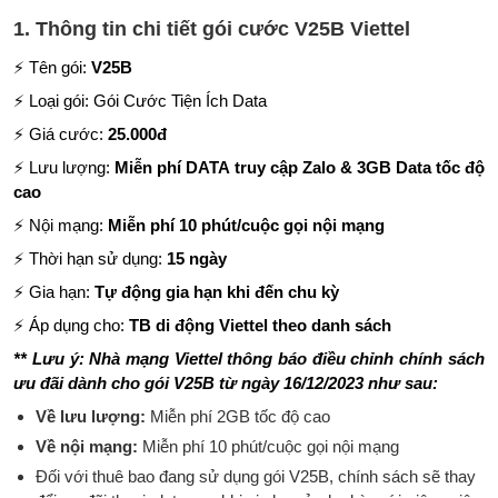
1. Thông tin chi tiết gói cước V25B Viettel
⚡ Tên gói:
V25B
⚡ Loại gói: Gói Cước Tiện Ích Data
⚡ Giá cước:
25.000đ
⚡ Lưu lượng:
Miễn phí DATA truy cập Zalo & 3GB Data tốc độ
cao
⚡ Nội mạng:
Miễn phí 10 phút/cuộc gọi nội mạng
⚡ Thời hạn sử dụng:
15 ngày
⚡ Gia hạn:
Tự động gia hạn khi đến chu kỳ
⚡ Áp dụng cho:
TB di động Viettel theo danh sách
** Lưu ý: Nhà mạng Viettel thông báo điều chỉnh chính sách
ưu đãi dành cho gói V25B từ ngày 16/12/2023 như sau:
Về lưu lượng:
Miễn phí 2GB tốc độ cao
Về nội mạng:
Miễn phí 10 phút/cuộc gọi nội mạng
Đối với thuê bao đang sử dụng gói V25B, chính sách sẽ thay