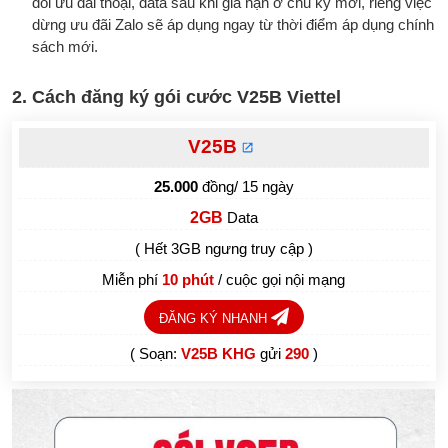
đổi ưu đãi thoại, data sau khi gia hạn ở chu kỳ mới, riêng việc
dừng ưu đãi Zalo sẽ áp dụng ngay từ thời điểm áp dụng chính
sách mới.
2. Cách đăng ký gói cước V25B Viettel
V25B
25.000
đồng/ 15 ngày
2GB
Data
( Hết 3GB ngưng truy cập )
Miễn phí
/ cuộc gọi nội mạng
10 phút
ĐĂNG KÝ NHANH
( Soạn:
V25B KHG
gửi
290
)