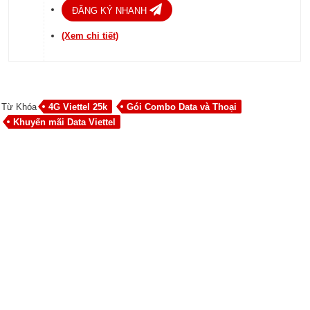
ĐĂNG KÝ NHANH
(Xem chi tiết)
Từ Khóa
4G Viettel 25k
Gói Combo Data và Thoại
Khuyến mãi Data Viettel