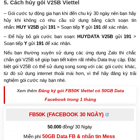
5. Cách hủy gói V25B Viettel
– Gói cước tự động gia hạn khi đến chu kỳ 30 ngày nên bạn hãy
hủy khi không có nhu cầu sử dụng bằng cách soạn tin
nhắn:
HUY V25B
gửi
191
> Soạn tiếp
Y
gửi
191
để xác nhận.
– Để hủy bỏ gói cước bạn soạn:
HUYDATA V25B
gửi
191
>
Soạn tiếp
Y
gửi
191
để xác nhận.
Nếu bạn thường xuyên sử dụng các ứng dụng Zalo thì chắc
chắn gói V25B sẽ giúp bạn tiết kiệm rất nhiều Data truy cập. Đặc
biệt gói V25B có thể sử dụng song song với các gói cước khác,
từ đó sử dụng internet thoải mái hơn, vì thế hãy đăng ký trải
nghiệm gói cước này bạn nhé.
Xem thêm
Đăng ký gói FB50K Viettel có 50GB Data
Facebook trong 1 tháng
FB50K (FACEBOOK 30 NGÀY)
50.000
đồng/ 30 Ngày
Miễn phí
50GB Data FB & nhắn tin Mess