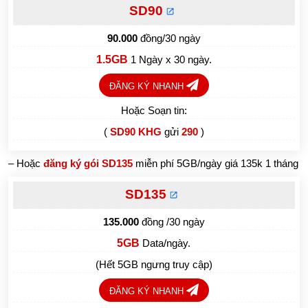
SD90
90.000
đồng/30 ngày
1.5GB
1 Ngày x 30 ngày.
ĐĂNG KÝ NHANH
Hoặc Soạn tin:
(
SD90 KHG
gửi
290
)
– Hoặc
đăng ký gói SD135
miễn phí 5GB/ngày giá 135k 1 tháng
SD135
135.000
đồng /30 ngày
5GB
Data/ngày.
(Hết 5GB ngưng truy cập)
ĐĂNG KÝ NHANH