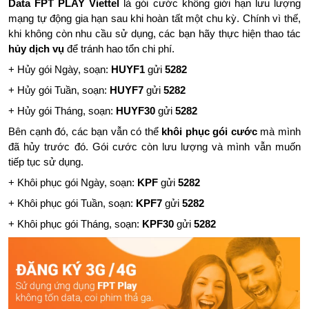
Data FPT PLAY Viettel
là gói cước không giới hạn lưu lượng
mạng tự động gia hạn sau khi hoàn tất một chu kỳ. Chính vì thế,
khi không còn nhu cầu sử dụng, các bạn hãy thực hiện thao tác
hủy dịch vụ
để tránh hao tổn chi phí.
+ Hủy gói Ngày, soạn:
HUYF1
gửi
5282
+ Hủy gói Tuần, soạn:
HUYF7
gửi
5282
+ Hủy gói Tháng, soạn:
HUYF30
gửi
5282
Bên cạnh đó, các bạn vẫn có thể
khôi phục gói cước
mà mình
đã hủy trước đó. Gói cước còn lưu lượng và mình vẫn muốn
tiếp tục sử dụng.
+ Khôi phục gói Ngày, soạn:
KPF
gửi
5282
+ Khôi phục gói Tuần, soạn:
KPF7
gửi
5282
+ Khôi phục gói Tháng, soạn:
KPF30
gửi
5282