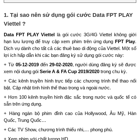
1. Tại sao nên sử dụng gói cước Data FPT PLAY
Viettel ?
Data FPT PLAY Viettel
là gói cước 3G/4G Viettel không giới
hạn lưu lượng để truy cập xem phim trên ứng dụng
FPT Play
.
Dịch vụ dành cho tất cả các thuê bao di động của Viettel. Một số
lợi ích hấp dẫn khi các bạn đăng ký sử dụng gói cước này:
+ Từ
05-12-2019
đến
29-02-2020
, người dùng đăng ký sẽ được
xem nội dung gói
Serie A & FA Cup 2019/2020
trong chu kỳ.
+ Các kênh truyền hình trực tiếp các chương trình thể thao nổi
bật. Cập nhật tình hình thể thao trong và ngoài nước.
+ Hơn 100 kênh truyền hình đặc sắc trong nước và quốc tế có
sẵn trên ứng dụng.
+ Hàng ngàn bộ phim đỉnh cao của Hollywood, Âu Mỹ, Hàn
Quốc, Trung Quốc…
+ Các TV Show, chương trình thiếu nhi,… phong phú.
+ Xem phim với chất lượng HD.