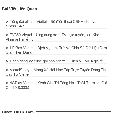
Bài Viết Liên Quan
➤ Tổng đài ePass Viettel – Số điện thoại CSKH dịch vụ
ePass 24/7
➤ TV360 Viettel – Ứng dụng xem TV trực tuyến, k+, Kho
Phim ảnh miễn phí
➤ LifeBox Viettel – Dịch Vụ Lưu Trữ Và Chia Sẻ Dữ Liệu Đơn
Giản, Tiện Dụng
➤ Cách đăng ký cuộc gọi nhỡ Viettel – Dịch Vụ MCA giá rẻ
➤ ViettelStudy – Mạng Xã Hội Học Tập Trực Tuyến Đáng Tin
Cậy Từ Viettel
➤ 4GPlay Viettel – Kênh Giải Trí Tổng Hợp Thời Thượng, Giá
Chỉ Từ 8.000đ
Được Quan Tâm