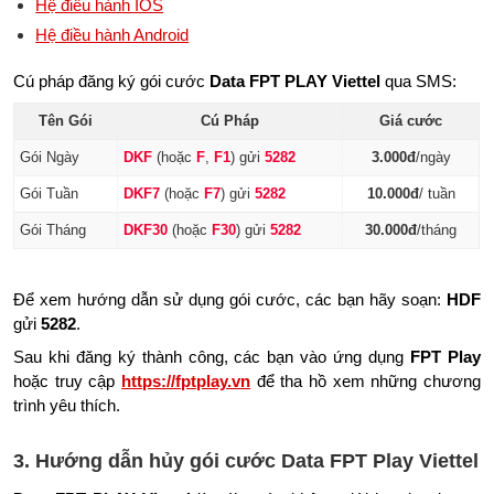
Hệ điều hành IOS
Hệ điều hành Android
Cú pháp đăng ký gói cước
Data FPT PLAY Viettel
qua SMS:
Tên Gói
Cú Pháp
Giá cước
Gói Ngày
DKF
(hoặc
F
,
F1
) gửi
5282
3.000đ
/ngày
Gói Tuần
DKF7
(hoặc
F7
) gửi
5282
10.000đ
/ tuần
Gói Tháng
DKF30
(hoặc
F30
) gửi
5282
30.000đ
/tháng
Để xem hướng dẫn sử dụng gói cước, các bạn hãy soạn:
HDF
gửi
5282
.
Sau khi đăng ký thành công, các bạn vào ứng dụng
FPT Play
hoặc truy cập
https://fptplay.vn
để tha hồ xem những chương
trình yêu thích.
3. Hướng dẫn hủy gói cước
Data FPT Play Viettel