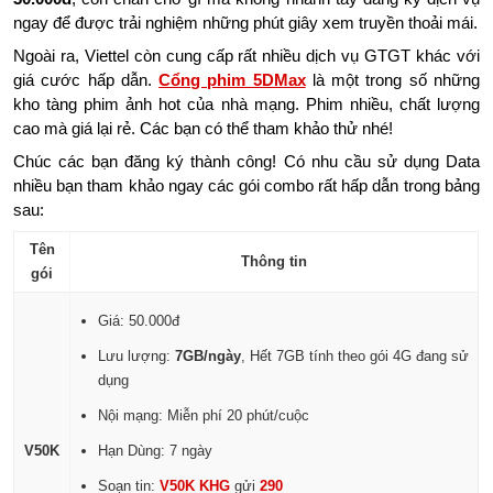
ngay để được trải nghiệm những phút giây xem truyền thoải mái.
Ngoài ra, Viettel còn cung cấp rất nhiều dịch vụ GTGT khác với
giá cước hấp dẫn.
Cổng phim 5DMax
là một trong số những
kho tàng phim ảnh hot của nhà mạng. Phim nhiều, chất lượng
cao mà giá lại rẻ. Các bạn có thể tham khảo thử nhé!
Chúc các bạn đăng ký thành công! Có nhu cầu sử dụng Data
nhiều bạn tham khảo ngay các gói combo rất hấp dẫn trong bảng
sau:
Tên
Thông tin
gói
Giá: 50.000đ
Lưu lượng:
7GB/ngày
, Hết 7GB tính theo gói 4G đang sử
dụng
Nội mạng: Miễn phí 20 phút/cuộc
V50K
Hạn Dùng: 7 ngày
Soạn tin:
V50K KHG
gửi
290