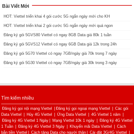
Bài Viết Mới
HOT: Viettel triển khai 4 gói cước 5G ngắn ngày mới cho KH
HOT: Viettel triển khai 2 gói cước 5G ngắn ngày mới quá ngon
Đăng ký gói 5GVS80 Viettel có ngay 8GB Data giá 80k 1 tuần
Đăng ký gói 5GVS12 Viettel có ngay 6GB Data giá 12k trong 24h
Đăng ký gói 5G70 Viettel có ngay 7GB/ngày giá 70k trong 7 ngày
Đăng ký gói 5G30 Viettel có ngay 7GB/ngày giá 30k trong 3 ngày
Tìm kiếm nhiều
Đăng ký gọi nội mạng Viettel
|
Đăng ký gọi ngoại mạng Viettel
|
Các gói
Data Viettel
|
Hủy 4G Viettel
|
Ứng Data Viettel
|
4G Viettel 1 năm
|
Đăng ký 4G Viettel 1 Ngày
|
Mạng Viettel 10k 1 ngày
|
Đăng ký 4G Viettel
1 Tuần
|
Đăng ký 4G Viettel 3 Ngày
|
Khuyến mãi Data Viettel
|
Cách
bắn tiền Viettel
|
Cách tặng Data cho người thân
|
Cài đặt 3G/4G Viettel
|